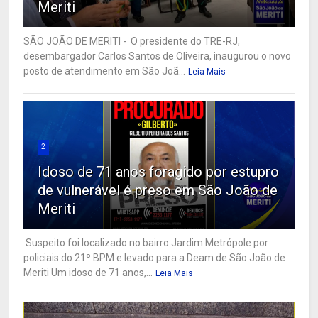
Meriti
SÃO JOÃO DE MERITI - O presidente do TRE-RJ,
desembargador Carlos Santos de Oliveira, inaugurou o novo
posto de atendimento em São Joã...
Leia Mais
2
Idoso de 71 anos foragido por estupro
de vulnerável é preso em São João de
Meriti
Suspeito foi localizado no bairro Jardim Metrópole por
policiais do 21º BPM e levado para a Deam de São João de
Meriti Um idoso de 71 anos,...
Leia Mais