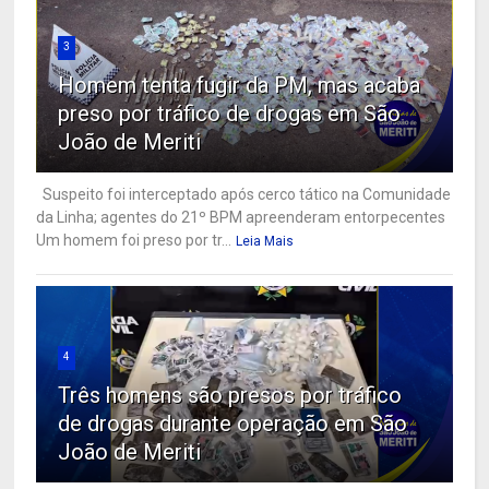
3
Homem tenta fugir da PM, mas acaba
preso por tráfico de drogas em São
João de Meriti
Suspeito foi interceptado após cerco tático na Comunidade
da Linha; agentes do 21º BPM apreenderam entorpecentes
Um homem foi preso por tr...
Leia Mais
4
Três homens são presos por tráfico
de drogas durante operação em São
João de Meriti