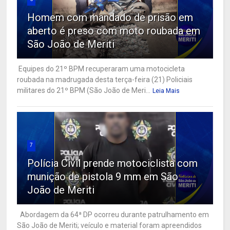
Homem com mandado de prisão em
aberto é preso com moto roubada em
São João de Meriti
Equipes do 21º BPM recuperaram uma motocicleta
roubada na madrugada desta terça-feira (21) Policiais
militares do 21º BPM (São João de Meri...
Leia Mais
7
Polícia Civil prende motociclista com
munição de pistola 9 mm em São
João de Meriti
Abordagem da 64ª DP ocorreu durante patrulhamento em
São João de Meriti; veículo e material foram apreendidos