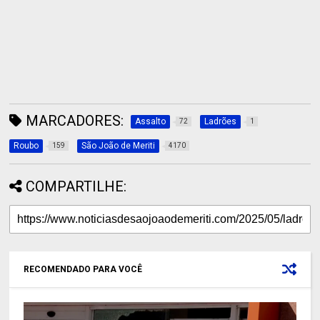
MARCADORES:
Assalto
Ladrões
72
1
Roubo
São João de Meriti
159
4170
COMPARTILHE:
RECOMENDADO PARA VOCÊ