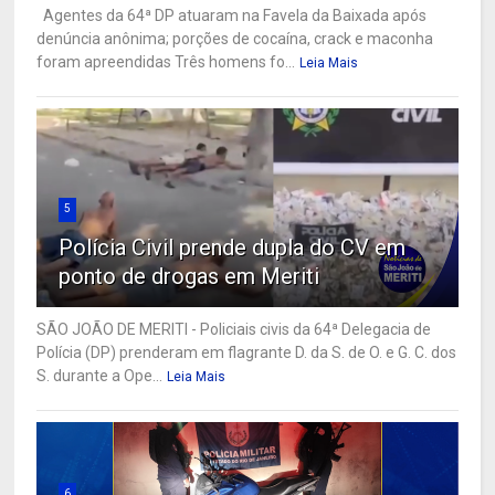
Agentes da 64ª DP atuaram na Favela da Baixada após
denúncia anônima; porções de cocaína, crack e maconha
foram apreendidas Três homens fo...
Leia Mais
5
Polícia Civil prende dupla do CV em
ponto de drogas em Meriti
SÃO JOÃO DE MERITI - Policiais civis da 64ª Delegacia de
Polícia (DP) prenderam em flagrante D. da S. de O. e G. C. dos
S. durante a Ope...
Leia Mais
6