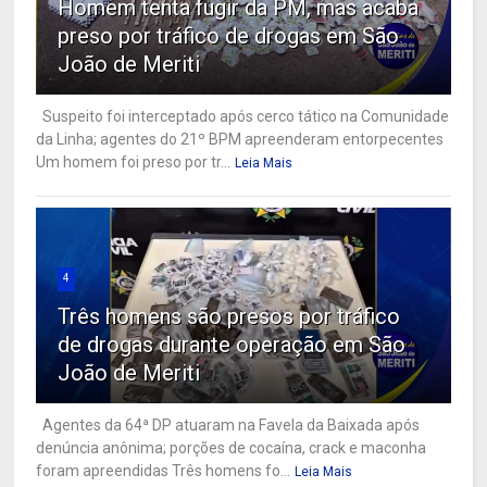
Homem tenta fugir da PM, mas acaba
preso por tráfico de drogas em São
João de Meriti
Suspeito foi interceptado após cerco tático na Comunidade
da Linha; agentes do 21º BPM apreenderam entorpecentes
Um homem foi preso por tr...
Leia Mais
4
Três homens são presos por tráfico
de drogas durante operação em São
João de Meriti
Agentes da 64ª DP atuaram na Favela da Baixada após
denúncia anônima; porções de cocaína, crack e maconha
foram apreendidas Três homens fo...
Leia Mais