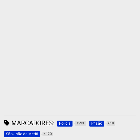
MARCADORES:
Polícia
Prisão
1293
610
São João de Meriti
4170