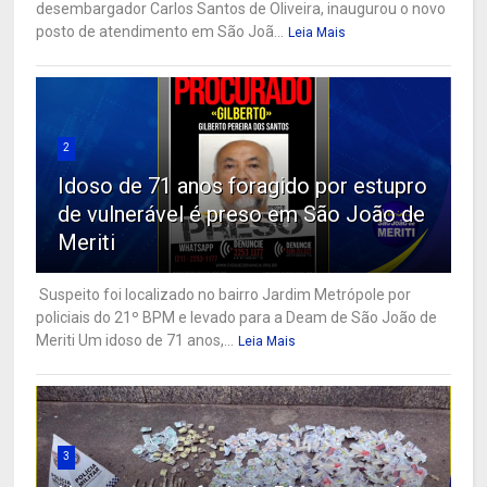
desembargador Carlos Santos de Oliveira, inaugurou o novo
posto de atendimento em São Joã...
Leia Mais
2
Idoso de 71 anos foragido por estupro
de vulnerável é preso em São João de
Meriti
Suspeito foi localizado no bairro Jardim Metrópole por
policiais do 21º BPM e levado para a Deam de São João de
Meriti Um idoso de 71 anos,...
Leia Mais
3