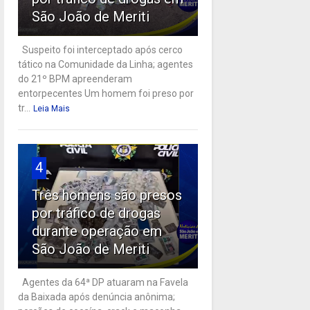
São João de Meriti
Suspeito foi interceptado após cerco
tático na Comunidade da Linha; agentes
do 21º BPM apreenderam
entorpecentes Um homem foi preso por
tr...
Leia Mais
4
Três homens são presos
por tráfico de drogas
durante operação em
São João de Meriti
Agentes da 64ª DP atuaram na Favela
da Baixada após denúncia anônima;