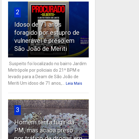
2
Idoso de 71 anos
foragido por estupro de
vulnerável é preso em
São João de Meriti
Suspeito foi localizado no bairro Jardim
Metrópole por policiais do 21º BPM e
levado para a Deam de São João de
Meriti Um idoso de 71 anos,...
Leia Mais
3
Homem tenta fugir da
PM, mas acaba preso
por tráfico de drogas em