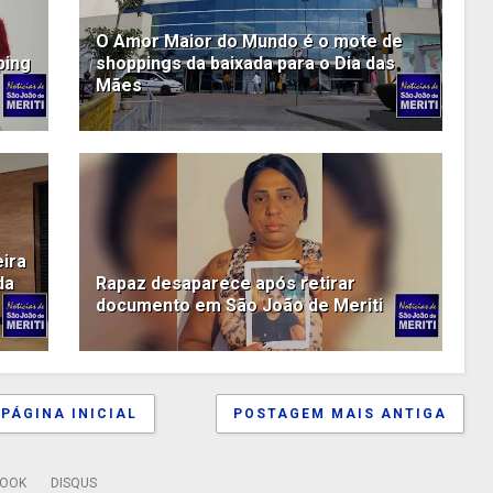
O Amor Maior do Mundo é o mote de
ping
shoppings da baixada para o Dia das
Mães
eira
da
Rapaz desaparece após retirar
documento em São João de Meriti
PÁGINA INICIAL
POSTAGEM MAIS ANTIGA
BOOK
DISQUS