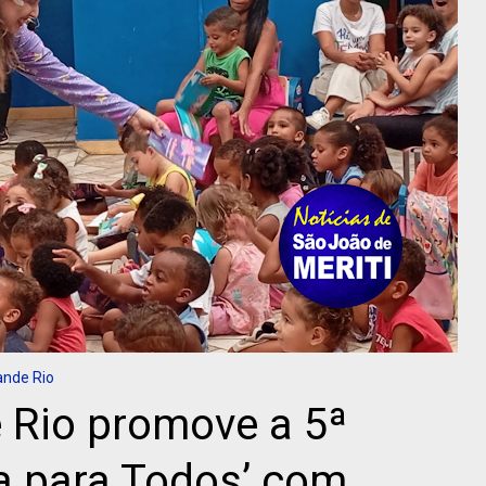
ande Rio
 Rio promove a 5ª
ra para Todos’ com