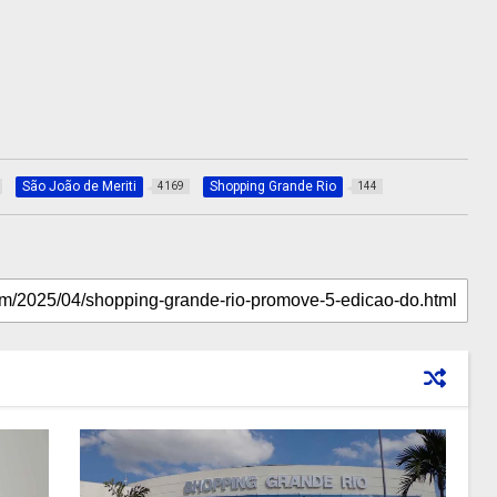
São João de Meriti
Shopping Grande Rio
4169
144