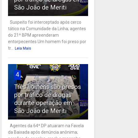
São João de Meriti
Suspeito foi interceptado após cerco
tático na Comunidade da Linha; agentes
do 21º BPM apreenderam
entorpecentes Um homem foi preso por
tr...
Leia Mais
4
Três homens são presos
por tráfico de drogas
durante operação em
São João de Meriti
Agentes da 64ª DP atuaram na Favela
da Baixada após denúncia anônima;