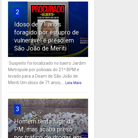
2
Idoso de 71 anos
foragido por estupro de
vulnerável é preso em
São João de Meriti
Suspeito foi localizado no bairro Jardim
Metrópole por policiais do 21º BPM e
levado para a Deam de São João de
Meriti Um idoso de 71 anos,...
Leia Mais
3
Homem tenta fugir da
PM, mas acaba preso
por tráfico de drogas em