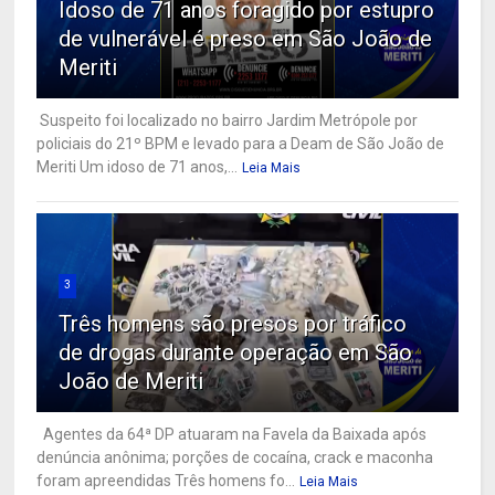
Idoso de 71 anos foragido por estupro
de vulnerável é preso em São João de
Meriti
Suspeito foi localizado no bairro Jardim Metrópole por
policiais do 21º BPM e levado para a Deam de São João de
Meriti Um idoso de 71 anos,...
Leia Mais
3
Três homens são presos por tráfico
de drogas durante operação em São
João de Meriti
Agentes da 64ª DP atuaram na Favela da Baixada após
denúncia anônima; porções de cocaína, crack e maconha
foram apreendidas Três homens fo...
Leia Mais