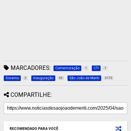
MARCADORES:
Comemoração
CTI
1
1
Governo
inauguração
São João de Meriti
2
43
4170
COMPARTILHE:
RECOMENDADO PARA VOCÊ