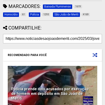
MARCADORES:
Baixada Fluminense
1619
Homicídio
Polícia
São João de Meriti
61
1293
4169
COMPARTILHE:
RECOMENDADO PARA VOCÊ
Polícia prende dois acusados por execução
de homem em depósito em São João de
Meriti