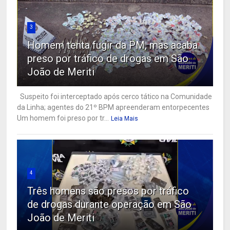
3
Homem tenta fugir da PM, mas acaba
preso por tráfico de drogas em São
João de Meriti
Suspeito foi interceptado após cerco tático na Comunidade
da Linha; agentes do 21º BPM apreenderam entorpecentes
Um homem foi preso por tr...
Leia Mais
4
Três homens são presos por tráfico
de drogas durante operação em São
João de Meriti