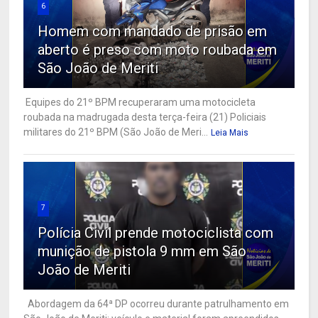
6
Homem com mandado de prisão em
aberto é preso com moto roubada em
São João de Meriti
Equipes do 21º BPM recuperaram uma motocicleta
roubada na madrugada desta terça-feira (21) Policiais
militares do 21º BPM (São João de Meri...
Leia Mais
7
Polícia Civil prende motociclista com
munição de pistola 9 mm em São
João de Meriti
Abordagem da 64ª DP ocorreu durante patrulhamento em