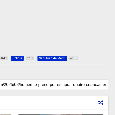
Polícia
São João de Meriti
1619
1293
4169