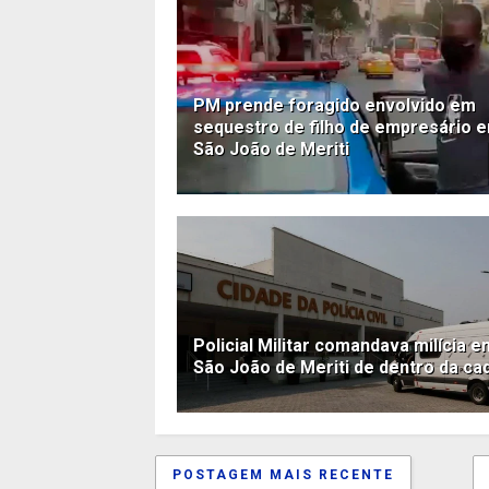
PM prende foragido envolvido em
sequestro de filho de empresário 
São João de Meriti
Policial Militar comandava milícia e
São João de Meriti de dentro da ca
POSTAGEM MAIS RECENTE