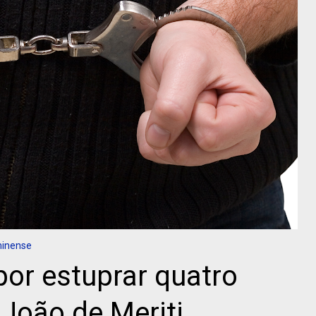
minense
or estuprar quatro
João de Meriti