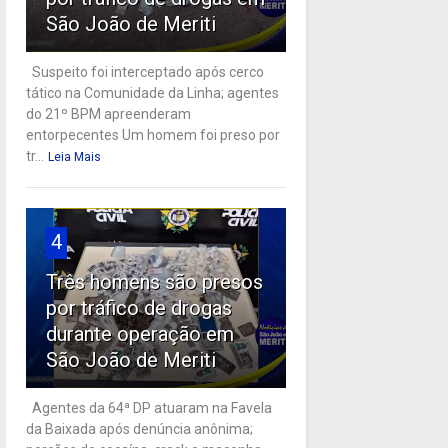
São João de Meriti
Suspeito foi interceptado após cerco
tático na Comunidade da Linha; agentes
do 21º BPM apreenderam
entorpecentes Um homem foi preso por
tr...
Leia Mais
4
Três homens são presos
por tráfico de drogas
durante operação em
São João de Meriti
Agentes da 64ª DP atuaram na Favela
da Baixada após denúncia anônima;