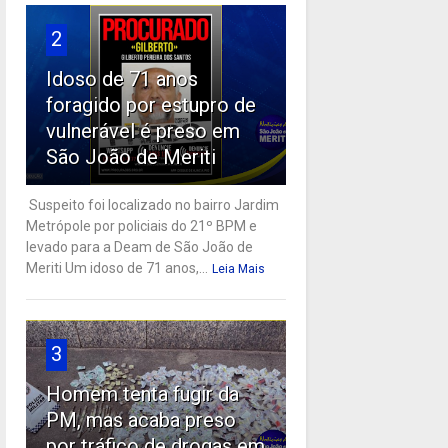
2
Idoso de 71 anos
foragido por estupro de
vulnerável é preso em
São João de Meriti
Suspeito foi localizado no bairro Jardim
Metrópole por policiais do 21º BPM e
levado para a Deam de São João de
Meriti Um idoso de 71 anos,...
Leia Mais
3
Homem tenta fugir da
PM, mas acaba preso
por tráfico de drogas em