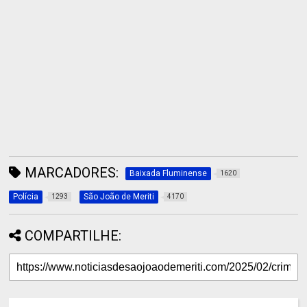
MARCADORES:
Baixada Fluminense
1620
Polícia
São João de Meriti
1293
4170
COMPARTILHE: