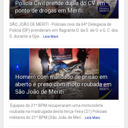
Polícia Civil prende dupla do CV em
ponto de drogas em Meriti
SÃO JOÃO DE MERITI - Policiais civis da 64ª Delegacia de
Polícia (DP) prenderam em flagrante D. da S. de O. e G. C. dos
S. durante a Ope...
Leia Mais
6
Homem com mandado de prisão em
aberto é preso com moto roubada em
São João de Meriti
Equipes do 21º BPM recuperaram uma motocicleta
roubada na madrugada desta terça-feira (21) Policiais
militares do 21º BPM (São João de Meri...
Leia Mais