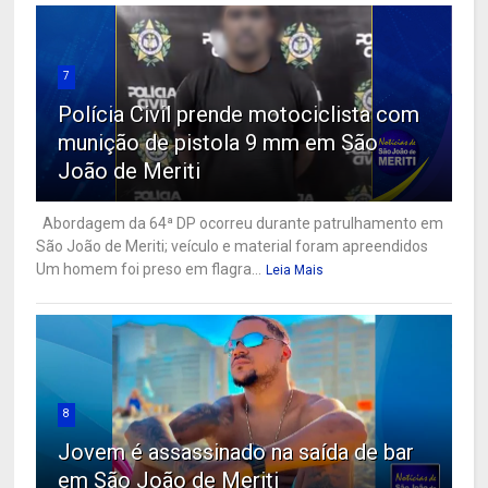
7
Polícia Civil prende motociclista com
munição de pistola 9 mm em São
João de Meriti
Abordagem da 64ª DP ocorreu durante patrulhamento em
São João de Meriti; veículo e material foram apreendidos
Um homem foi preso em flagra...
Leia Mais
8
Jovem é assassinado na saída de bar
em São João de Meriti