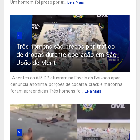
Um homem foi preso por tr...
Leia Mais
4
Três homens são presos por tráfico
de drogas durante operação em São
João de Meriti
Agentes da 64ª DP atuaram na Favela da Baixada após
denúncia anônima; porções de cocaína, crack e maconha
foram apreendidas Três homens fo...
Leia Mais
5