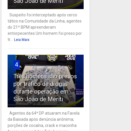
São João de Meriti
Suspeito foi interceptado após cerco
tático na Comunidade da Linha; agentes
do 21º BPM apreenderam
entorpecentes Um homem foi preso por
tr...
Leia Mais
4
Três homens são presos
por tráfico de drogas
durante operação em
São João de Meriti
Agentes da 64ª DP atuaram na Favela
da Baixada após denúncia anônima;
porções de cocaína, crack e maconha