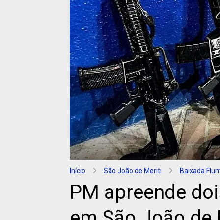
Início
São João de Meriti
Baixada Flu
PM apreende doi
em São João de 