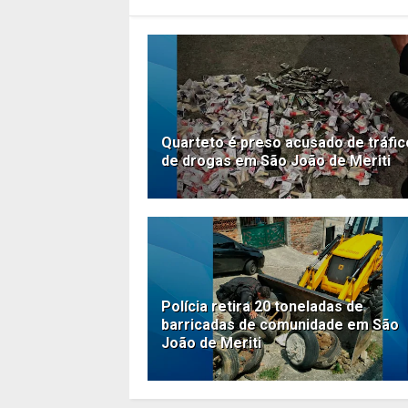
Quarteto é preso acusado de tráfic
de drogas em São João de Meriti
Polícia retira 20 toneladas de
barricadas de comunidade em São
João de Meriti