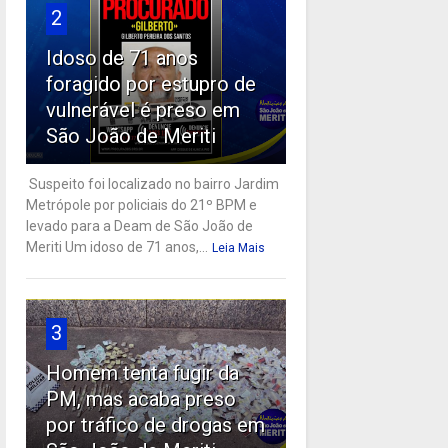
2
Idoso de 71 anos
foragido por estupro de
vulnerável é preso em
São João de Meriti
Suspeito foi localizado no bairro Jardim
Metrópole por policiais do 21º BPM e
levado para a Deam de São João de
Meriti Um idoso de 71 anos,...
Leia Mais
3
Homem tenta fugir da
PM, mas acaba preso
por tráfico de drogas em