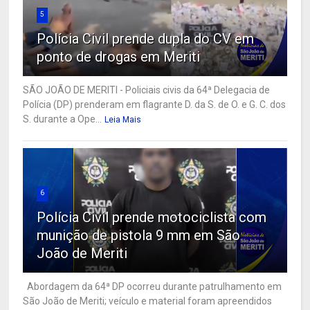
5
Polícia Civil prende dupla do CV em
ponto de drogas em Meriti
SÃO JOÃO DE MERITI - Policiais civis da 64ª Delegacia de
Polícia (DP) prenderam em flagrante D. da S. de O. e G. C. dos
S. durante a Ope...
Leia Mais
6
Polícia Civil prende motociclista com
munição de pistola 9 mm em São
João de Meriti
Abordagem da 64ª DP ocorreu durante patrulhamento em
São João de Meriti; veículo e material foram apreendidos