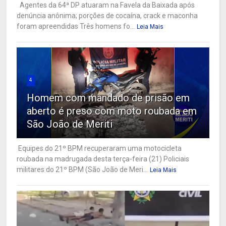
Agentes da 64ª DP atuaram na Favela da Baixada após
denúncia anônima; porções de cocaína, crack e maconha
foram apreendidas Três homens fo...
Leia Mais
4
Homem com mandado de prisão em
aberto é preso com moto roubada em
São João de Meriti
Equipes do 21º BPM recuperaram uma motocicleta
roubada na madrugada desta terça-feira (21) Policiais
militares do 21º BPM (São João de Meri...
Leia Mais