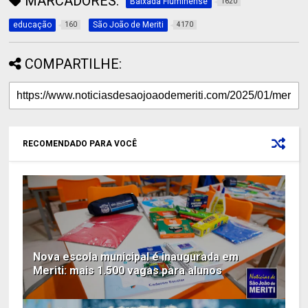
MARCADORES:
Baixada Fluminense
1620
educação
São João de Meriti
160
4170
COMPARTILHE:
RECOMENDADO PARA VOCÊ
Nova escola municipal é inaugurada em
Meriti: mais 1.500 vagas para alunos