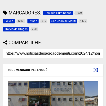
MARCADORES:
Baixada Fluminense
1620
Polícia
Prisão
São João de Meriti
1293
610
4170
Tráfico de Drogas
300
COMPARTILHE:
RECOMENDADO PARA VOCÊ