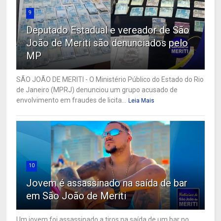
9
Deputado Estadual e vereador de São
João de Meriti são denunciados pelo
MP
SÃO JOÃO DE MERITI - O Ministério Público do Estado do Rio
de Janeiro (MPRJ) denunciou um grupo acusado de
envolvimento em fraudes de licita...
Leia Mais
10
Jovem é assassinado na saída de bar
em São João de Meriti
Um jovem foi assassinado a tiros na saída de um bar no