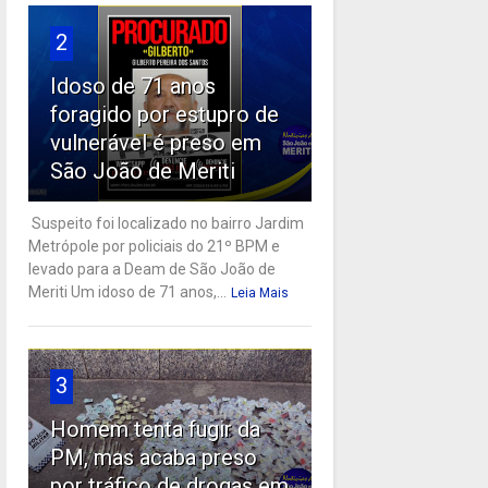
2
Idoso de 71 anos
foragido por estupro de
vulnerável é preso em
São João de Meriti
Suspeito foi localizado no bairro Jardim
Metrópole por policiais do 21º BPM e
levado para a Deam de São João de
Meriti Um idoso de 71 anos,...
Leia Mais
3
Homem tenta fugir da
PM, mas acaba preso
por tráfico de drogas em