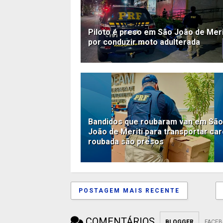
Piloto é preso em São João de Meri
por conduzir moto adulterada
Bandidos que roubaram van em São
João de Meriti para transportar ca
roubada são presos
POSTAGEM MAIS RECENTE
COMENTÁRIOS
BLOGGER
FACE