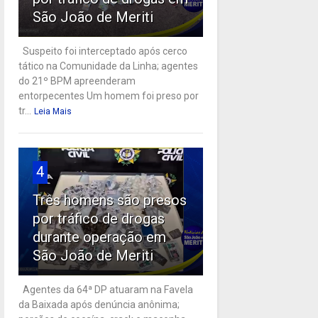
São João de Meriti
Suspeito foi interceptado após cerco
tático na Comunidade da Linha; agentes
do 21º BPM apreenderam
entorpecentes Um homem foi preso por
tr...
Leia Mais
4
Três homens são presos
por tráfico de drogas
durante operação em
São João de Meriti
Agentes da 64ª DP atuaram na Favela
da Baixada após denúncia anônima;