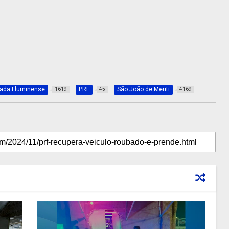
xada Fluminense
PRF
São João de Meriti
1619
45
4169