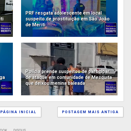
PRF resgata adolescente em local
ti
suspeito de prostituição em São João
de Meriti
Polícia prende suspeitos de participar
rga
de ataque em comunidade de Mesquita
que deixou menina baleada
PÁGINA INICIAL
POSTAGEM MAIS ANTIGA
BOOK
DISQUS