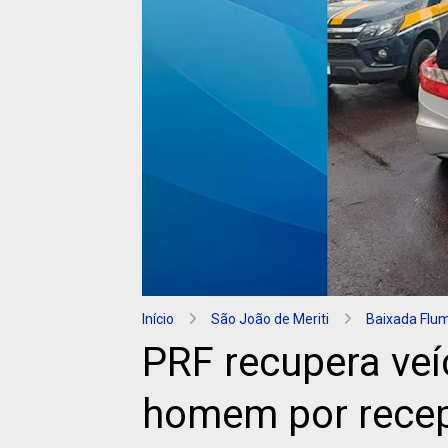
Início
São João de Meriti
Baixada Flu
PRF recupera veí
homem por rece