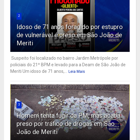
2
Idoso de 71 anos foragido por estupro
de vulnerável é preso em São João de
Meriti
Suspeito foi localizado no bairro Jardim Metrópole por
policiais do 21º BPM e levado para a Deam de São João de
Meriti Um idoso de 71 anos,...
Leia Mais
3
Homem tenta fugir da PM, mas acaba
preso por tráfico de drogas em São
João de Meriti