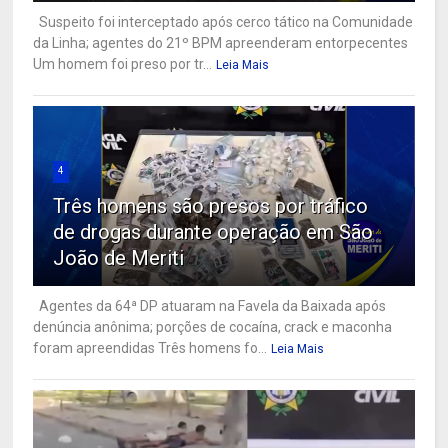
Suspeito foi interceptado após cerco tático na Comunidade
da Linha; agentes do 21º BPM apreenderam entorpecentes
Um homem foi preso por tr...
Leia Mais
4
Três homens são presos por tráfico
de drogas durante operação em São
João de Meriti
Agentes da 64ª DP atuaram na Favela da Baixada após
denúncia anônima; porções de cocaína, crack e maconha
foram apreendidas Três homens fo...
Leia Mais