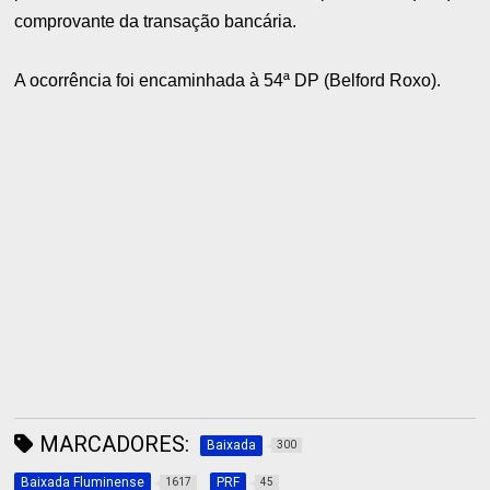
comprovante da transação bancária.
A ocorrência foi encaminhada à 54ª DP (Belford Roxo).
MARCADORES:
Baixada
300
Baixada Fluminense
PRF
1617
45