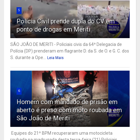
5
Polícia Civil prende dupla do CV em
ponto de drogas em Meriti
SÃO JOÃO DE MERITI - Policiais civis da 64ª Delegacia de
Polícia (DP) prenderam em flagrante D. da S. de O. e G. C. dos
S. durante a Ope...
Leia Mais
6
Homem com mandado de prisão em
aberto é preso com moto roubada em
São João de Meriti
Equipes do 21º BPM recuperaram uma motocicleta
roubada na madrugada desta terça-feira (21) Policiais