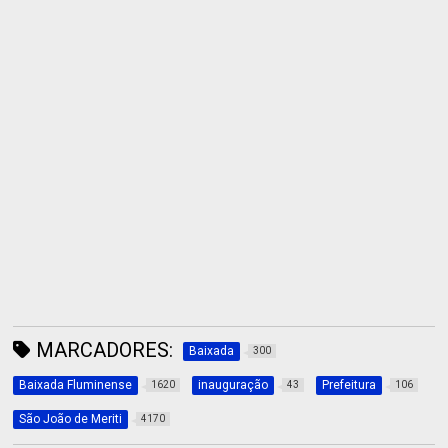
MARCADORES:
Baixada
300
Baixada Fluminense
inauguração
Prefeitura
1620
43
106
São João de Meriti
4170