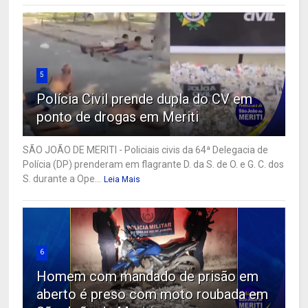
5
Polícia Civil prende dupla do CV em
ponto de drogas em Meriti
SÃO JOÃO DE MERITI - Policiais civis da 64ª Delegacia de
Polícia (DP) prenderam em flagrante D. da S. de O. e G. C. dos
S. durante a Ope...
Leia Mais
6
Homem com mandado de prisão em
aberto é preso com moto roubada em