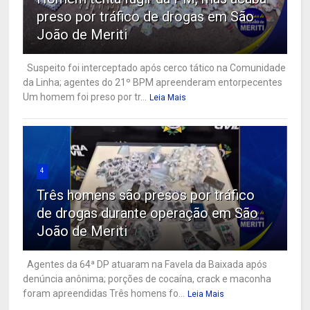
preso por tráfico de drogas em São
João de Meriti
Suspeito foi interceptado após cerco tático na Comunidade
da Linha; agentes do 21º BPM apreenderam entorpecentes
Um homem foi preso por tr...
Leia Mais
4
Três homens são presos por tráfico
de drogas durante operação em São
João de Meriti
Agentes da 64ª DP atuaram na Favela da Baixada após
denúncia anônima; porções de cocaína, crack e maconha
foram apreendidas Três homens fo...
Leia Mais