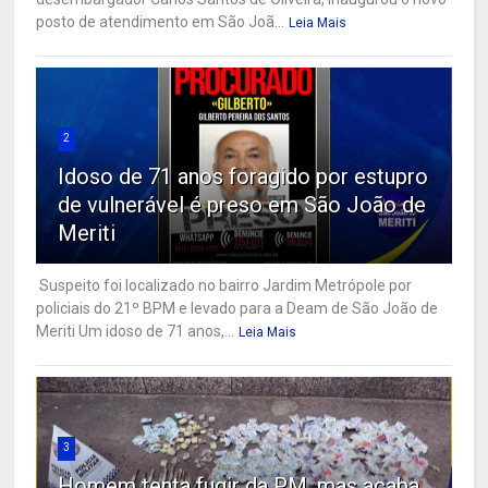
posto de atendimento em São Joã...
Leia Mais
2
Idoso de 71 anos foragido por estupro
de vulnerável é preso em São João de
Meriti
Suspeito foi localizado no bairro Jardim Metrópole por
policiais do 21º BPM e levado para a Deam de São João de
Meriti Um idoso de 71 anos,...
Leia Mais
3
Homem tenta fugir da PM, mas acaba