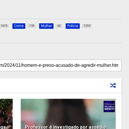
Crime
Mulher
Polícia
1619
118
63
1293
iga
Professor é investigado por assédio