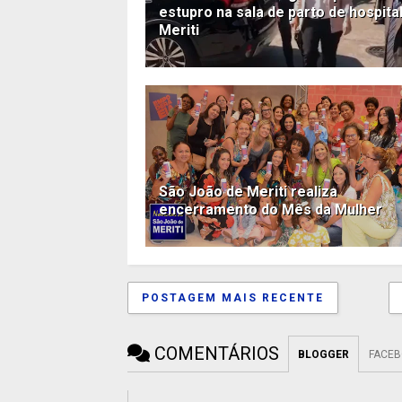
estupro na sala de parto de hospita
Meriti
São João de Meriti realiza
encerramento do Mês da Mulher
POSTAGEM MAIS RECENTE
COMENTÁRIOS
BLOGGER
FACE