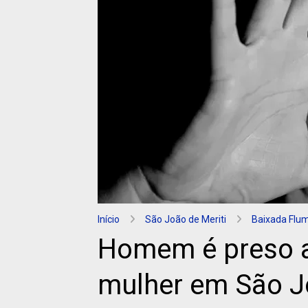
Início
São João de Meriti
Baixada Flu
Homem é preso a
mulher em São J