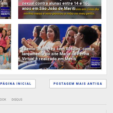
l em
sexual contra alunas entre 14 e 16
anos em São João de Meriti
Evento 'Mulheres sem Rótulos' com o
lançamento do site Maria da Penha
Virtual é realizado em Meriti
PÁGINA INICIAL
POSTAGEM MAIS ANTIGA
BOOK
DISQUS