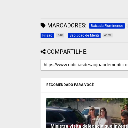
MARCADORES:
Baixada Fluminense
Prisão
São João de Meriti
610
4169
COMPARTILHE:
RECOMENDADO PARA VOCÊ
Ministra visita delegacia que invest