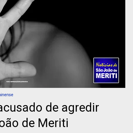
minense
cusado de agredir
oão de Meriti