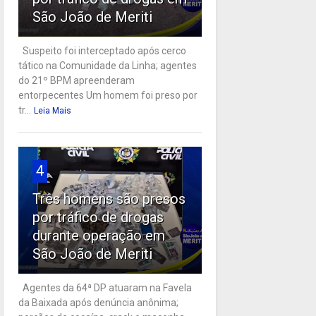
São João de Meriti
Suspeito foi interceptado após cerco
tático na Comunidade da Linha; agentes
do 21º BPM apreenderam
entorpecentes Um homem foi preso por
tr...
Leia Mais
4
Três homens são presos
por tráfico de drogas
durante operação em
São João de Meriti
Agentes da 64ª DP atuaram na Favela
da Baixada após denúncia anônima;