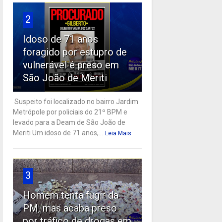
2
Idoso de 71 anos
foragido por estupro de
vulnerável é preso em
São João de Meriti
Suspeito foi localizado no bairro Jardim
Metrópole por policiais do 21º BPM e
levado para a Deam de São João de
Meriti Um idoso de 71 anos,...
Leia Mais
3
Homem tenta fugir da
PM, mas acaba preso
por tráfico de drogas em