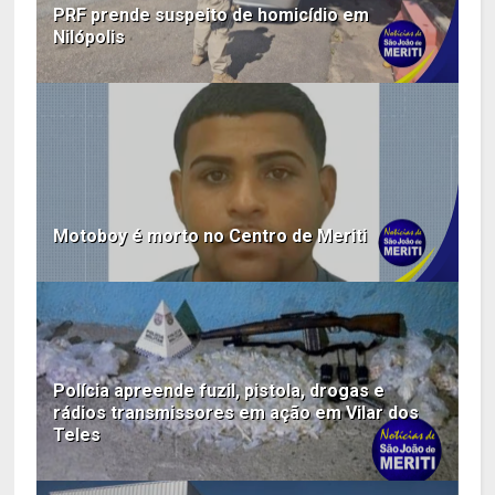
PRF prende suspeito de homicídio em
Nilópolis
Motoboy é morto no Centro de Meriti
Polícia apreende fuzil, pistola, drogas e
rádios transmissores em ação em Vilar dos
Teles