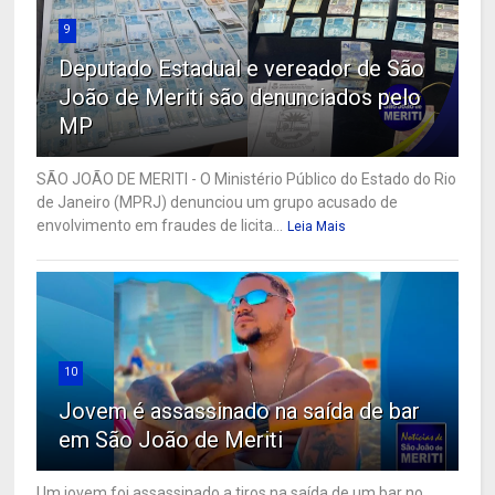
9
Deputado Estadual e vereador de São
João de Meriti são denunciados pelo
MP
SÃO JOÃO DE MERITI - O Ministério Público do Estado do Rio
de Janeiro (MPRJ) denunciou um grupo acusado de
envolvimento em fraudes de licita...
Leia Mais
10
Jovem é assassinado na saída de bar
em São João de Meriti
Um jovem foi assassinado a tiros na saída de um bar no