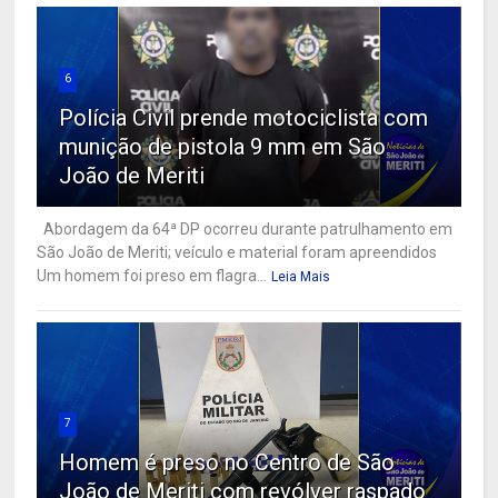
6
Polícia Civil prende motociclista com
munição de pistola 9 mm em São
João de Meriti
Abordagem da 64ª DP ocorreu durante patrulhamento em
São João de Meriti; veículo e material foram apreendidos
Um homem foi preso em flagra...
Leia Mais
7
Homem é preso no Centro de São
João de Meriti com revólver raspado