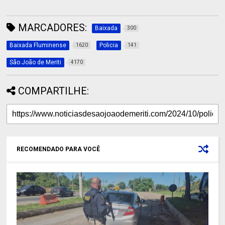
MARCADORES:
Baixada
300
Baixada Fluminense
Policia
1620
141
São João de Meriti
4170
COMPARTILHE:
RECOMENDADO PARA VOCÊ