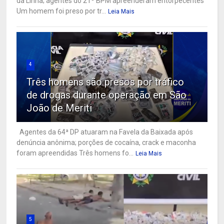
da Linha; agentes do 21º BPM apreenderam entorpecentes
Um homem foi preso por tr...
Leia Mais
4
Três homens são presos por tráfico
de drogas durante operação em São
João de Meriti
Agentes da 64ª DP atuaram na Favela da Baixada após
denúncia anônima; porções de cocaína, crack e maconha
foram apreendidas Três homens fo...
Leia Mais
5