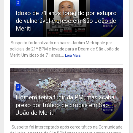
2
Idoso de 71 anos foragido por estupro
de vulnerável é preso em São João de
Meriti
Suspeito foi localizado no bairro Jardim Metrópole por
policiais do 21º BPM e levado para a Deam de São João de
Meriti Um idoso de 71 anos,...
Leia Mais
3
Homem tenta fugir da PM, mas acaba
preso por tráfico de drogas em São
João de Meriti
Suspeito foi interceptado após cerco tático na Comunidade