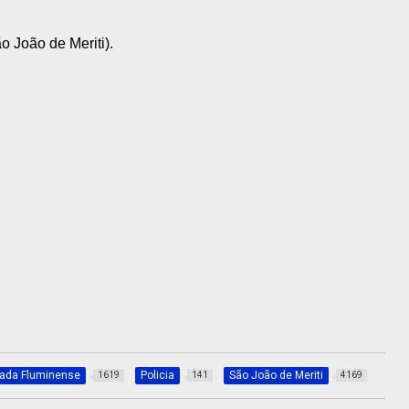
o João de Meriti).
xada Fluminense
Policia
São João de Meriti
1619
141
4169