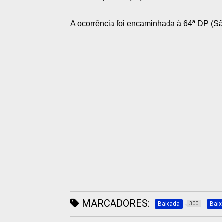
A ocorrência foi encaminhada à 64ª DP (Sã
MARCADORES:
Baixada
Bai
300