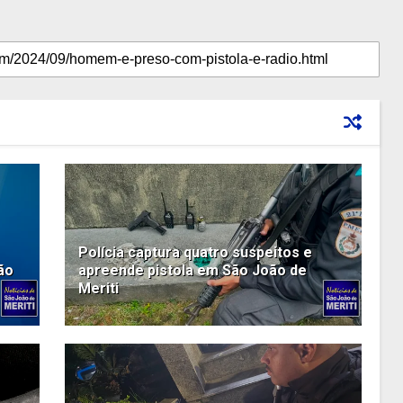
Polícia captura quatro suspeitos e
ão
apreende pistola em São João de
Meriti