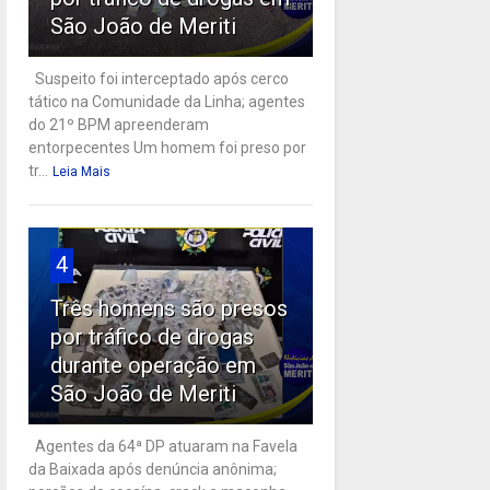
São João de Meriti
Suspeito foi interceptado após cerco
tático na Comunidade da Linha; agentes
do 21º BPM apreenderam
entorpecentes Um homem foi preso por
tr...
Leia Mais
4
Três homens são presos
por tráfico de drogas
durante operação em
São João de Meriti
Agentes da 64ª DP atuaram na Favela
da Baixada após denúncia anônima;