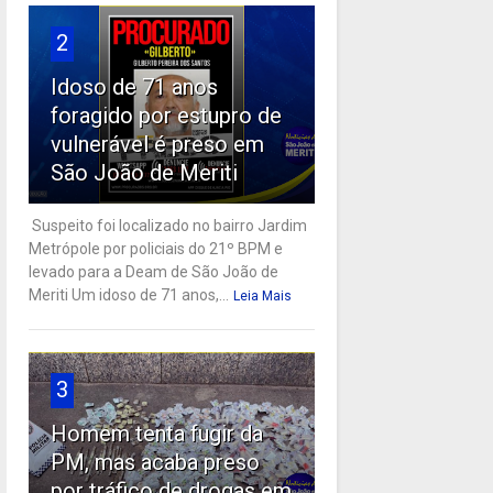
2
Idoso de 71 anos
foragido por estupro de
vulnerável é preso em
São João de Meriti
Suspeito foi localizado no bairro Jardim
Metrópole por policiais do 21º BPM e
levado para a Deam de São João de
Meriti Um idoso de 71 anos,...
Leia Mais
3
Homem tenta fugir da
PM, mas acaba preso
por tráfico de drogas em