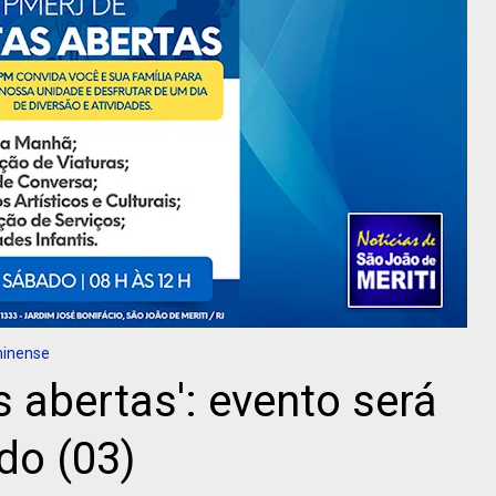
minense
 abertas': evento será
do (03)