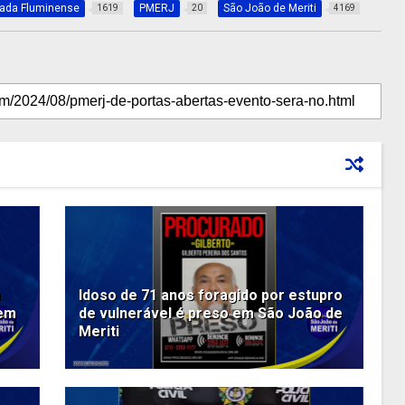
xada Fluminense
PMERJ
São João de Meriti
1619
20
4169
m
Idoso de 71 anos foragido por estupro
 em
de vulnerável é preso em São João de
Meriti