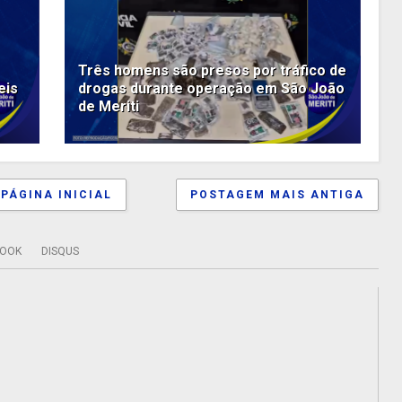
Três homens são presos por tráfico de
eis
drogas durante operação em São João
de Meriti
PÁGINA INICIAL
POSTAGEM MAIS ANTIGA
BOOK
DISQUS