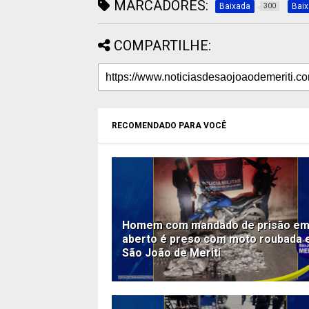
MARCADORES:
Baixada
Bai
300
COMPARTILHE:
RECOMENDADO PARA VOCÊ
Homem com mandado de prisão e
aberto é preso com moto roubada
São João de Meriti