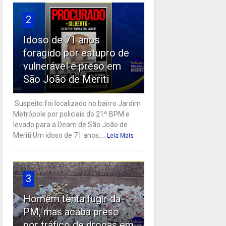
2
Idoso de 71 anos
foragido por estupro de
vulnerável é preso em
São João de Meriti
Suspeito foi localizado no bairro Jardim
Metrópole por policiais do 21º BPM e
levado para a Deam de São João de
Meriti Um idoso de 71 anos,...
Leia Mais
3
Homem tenta fugir da
PM, mas acaba preso
por tráfico de drogas em