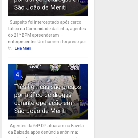
São João de Meriti
Suspeito foi interceptado após cerco
tático na Comunidade da Linha; agentes
do 21º BPM apreenderam
entorpecentes Um homem foi preso por
tr...
Leia Mais
4
Três homens são presos
por tráfico de drogas
durante operação em
São João de Meriti
Agentes da 64ª DP atuaram na Favela
da Baixada após denúncia anônima;