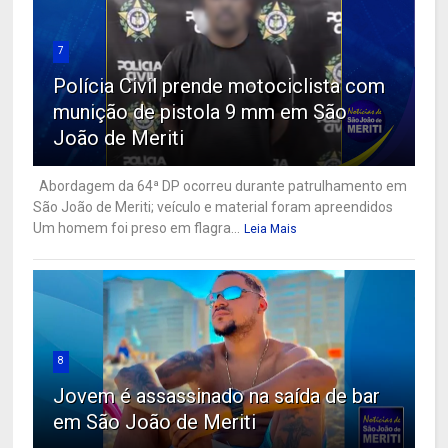
7
Polícia Civil prende motociclista com
munição de pistola 9 mm em São
João de Meriti
Abordagem da 64ª DP ocorreu durante patrulhamento em
São João de Meriti; veículo e material foram apreendidos
Um homem foi preso em flagra...
Leia Mais
8
Jovem é assassinado na saída de bar
em São João de Meriti