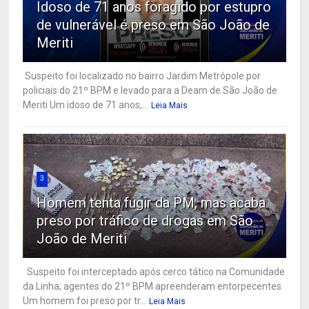
Idoso de 71 anos foragido por estupro
de vulnerável é preso em São João de
Meriti
Suspeito foi localizado no bairro Jardim Metrópole por
policiais do 21º BPM e levado para a Deam de São João de
Meriti Um idoso de 71 anos,...
Leia Mais
3
Homem tenta fugir da PM, mas acaba
preso por tráfico de drogas em São
João de Meriti
Suspeito foi interceptado após cerco tático na Comunidade
da Linha; agentes do 21º BPM apreenderam entorpecentes
Um homem foi preso por tr...
Leia Mais