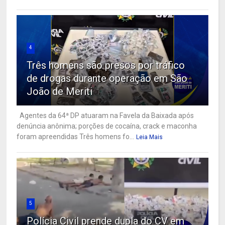
4
Três homens são presos por tráfico
de drogas durante operação em São
João de Meriti
Agentes da 64ª DP atuaram na Favela da Baixada após
denúncia anônima; porções de cocaína, crack e maconha
foram apreendidas Três homens fo...
Leia Mais
5
Polícia Civil prende dupla do CV em