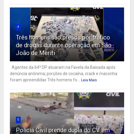
4
Três homens são presos por tráfico
de drogas durante operação em São
João de Meriti
Agentes da 64ª DP atuaram na Favela da Baixada após
denúncia anônima; porções de cocaína, crack e maconha
foram apreendidas Três homens fo...
Leia Mais
5
Polícia Civil prende dupla do CV em