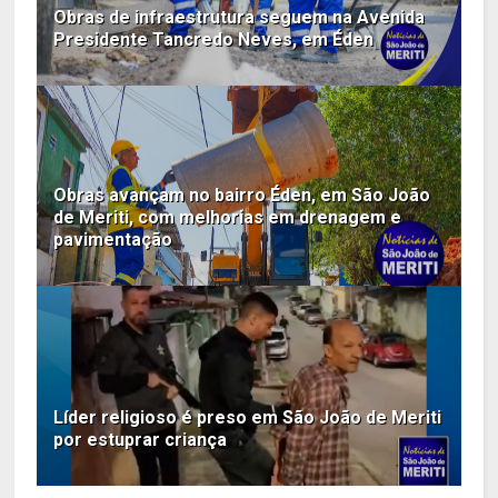
Obras de infraestrutura seguem na Avenida
Presidente Tancredo Neves, em Éden
Obras avançam no bairro Éden, em São João
de Meriti, com melhorias em drenagem e
pavimentação
Líder religioso é preso em São João de Meriti
por estuprar criança