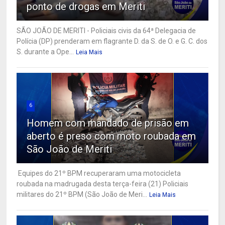
ponto de drogas em Meriti
SÃO JOÃO DE MERITI - Policiais civis da 64ª Delegacia de
Polícia (DP) prenderam em flagrante D. da S. de O. e G. C. dos
S. durante a Ope...
Leia Mais
6
Homem com mandado de prisão em
aberto é preso com moto roubada em
São João de Meriti
Equipes do 21º BPM recuperaram uma motocicleta
roubada na madrugada desta terça-feira (21) Policiais
militares do 21º BPM (São João de Meri...
Leia Mais