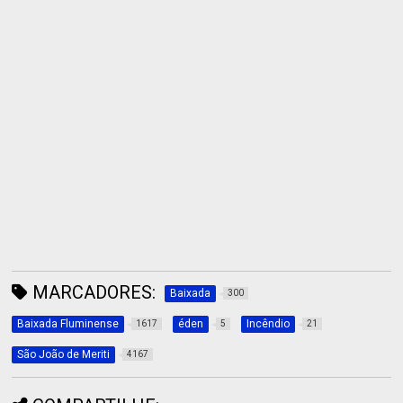
MARCADORES:
Baixada
300
Baixada Fluminense
éden
Incêndio
1617
5
21
São João de Meriti
4167