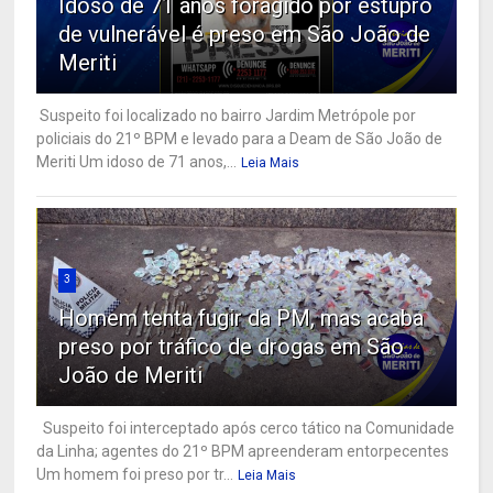
Idoso de 71 anos foragido por estupro
de vulnerável é preso em São João de
Meriti
Suspeito foi localizado no bairro Jardim Metrópole por
policiais do 21º BPM e levado para a Deam de São João de
Meriti Um idoso de 71 anos,...
Leia Mais
3
Homem tenta fugir da PM, mas acaba
preso por tráfico de drogas em São
João de Meriti
Suspeito foi interceptado após cerco tático na Comunidade
da Linha; agentes do 21º BPM apreenderam entorpecentes
Um homem foi preso por tr...
Leia Mais