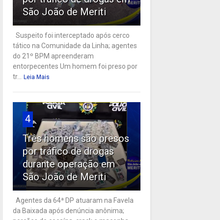
São João de Meriti
Suspeito foi interceptado após cerco
tático na Comunidade da Linha; agentes
do 21º BPM apreenderam
entorpecentes Um homem foi preso por
tr...
Leia Mais
4
Três homens são presos
por tráfico de drogas
durante operação em
São João de Meriti
Agentes da 64ª DP atuaram na Favela
da Baixada após denúncia anônima;