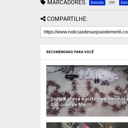
MARCADORES:
Baixada
Bai
300
COMPARTILHE:
RECOMENDADO PARA VOCÊ
Dupla é presa e pistola apreendida
São João de Meriti