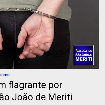
minense
m flagrante por
ão João de Meriti