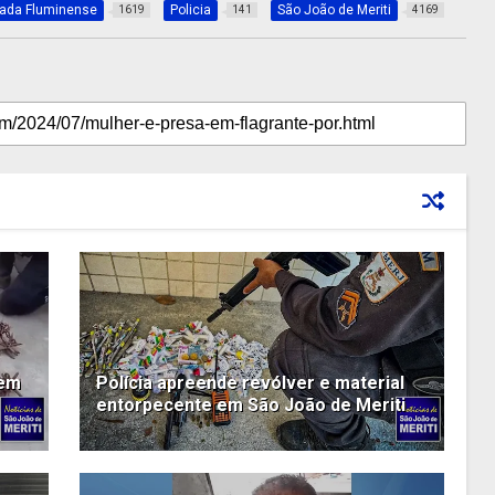
xada Fluminense
Policia
São João de Meriti
1619
141
4169
 em
Polícia apreende revólver e material
entorpecente em São João de Meriti