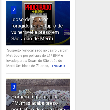
2
Idoso de 71 anos
foragido por estupro de
vulnerável é preso em
São João de Meriti
Suspeito foi localizado no bairro Jardim
Metrópole por policiais do 21º BPM e
levado para a Deam de São João de
Meriti Um idoso de 71 anos,...
Leia Mais
3
Homem tenta fugir da
PM, mas acaba preso
por tráfico de drogas em