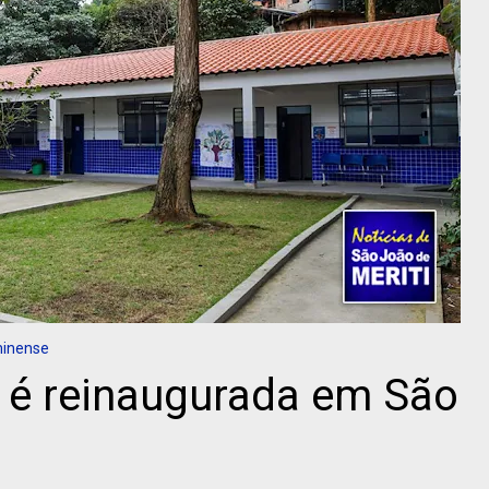
minense
 é reinaugurada em São