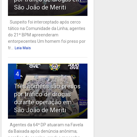
São João de Meriti
Suspeito foi interceptado após cerco
tático na Comunidade da Linha; agentes
do 21º BPM apreenderam
entorpecentes Um homem foi preso por
tr...
Leia Mais
4
Três homens são presos
por tráfico de drogas
durante operação em
São João de Meriti
Agentes da 64ª DP atuaram na Favela
da Baixada após denúncia anônima;