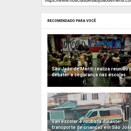
RECOMENDADO PARA VOCÊ
São João de Meriti realiza reunião 
debater a segurança nas escolas
Van escolar é roubada durante
transporte de crianças em São Joã