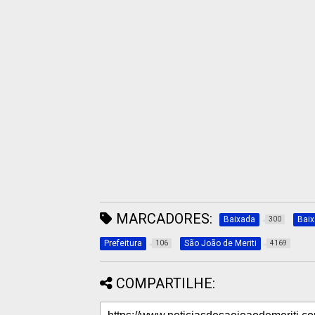
MARCADORES:
Baixada
Bai
300
Prefeitura
São João de Meriti
106
4169
COMPARTILHE: