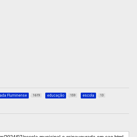
xada Fluminense
educação
escola
1619
159
13