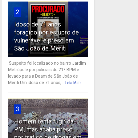
2
Idoso de 71 anos
foragido por estupro de
vulnerável é preso em
São João de Meriti
Suspeito foi localizado no bairro Jardim
Metrópole por policiais do 21º BPM e
levado para a Deam de São João de
Meriti Um idoso de 71 anos,...
Leia Mais
3
Homem tenta fugir da
PM, mas acaba preso
por tráfico de drogas em