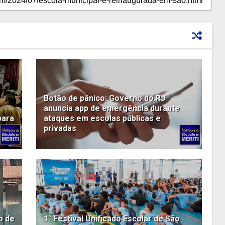
Botão de pânico: Governo do RJ
anuncia app de emergência durante
para
ataques em escolas públicas e
privadas
o de
1° Festival Unificado Escolar de São