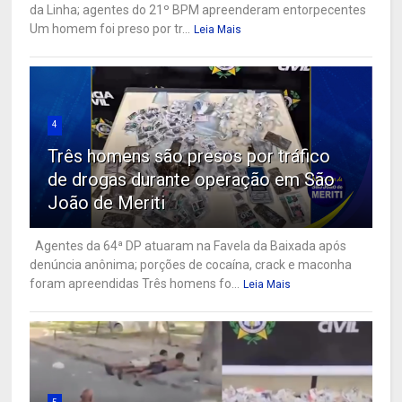
da Linha; agentes do 21º BPM apreenderam entorpecentes
Um homem foi preso por tr...
Leia Mais
4
Três homens são presos por tráfico
de drogas durante operação em São
João de Meriti
Agentes da 64ª DP atuaram na Favela da Baixada após
denúncia anônima; porções de cocaína, crack e maconha
foram apreendidas Três homens fo...
Leia Mais