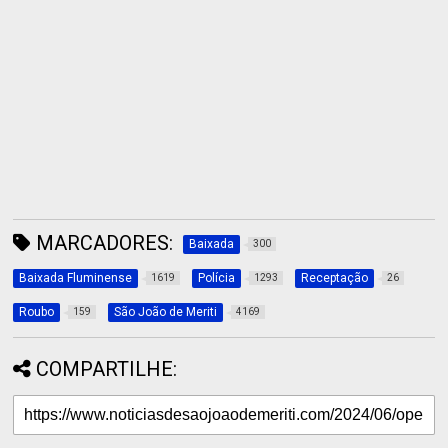
MARCADORES:
Baixada
300
Baixada Fluminense
Polícia
Receptação
1619
1293
26
Roubo
São João de Meriti
159
4169
COMPARTILHE: