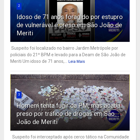
2
Idoso de 71 anos foragido por estupro
de vulnerável é preso em São João de
Meriti
Suspeito foi localizado no bairro Jardim Metrópole por
policiais do 21º BPM e levado para a Deam de São João de
Meriti Um idoso de 71 anos,...
Leia Mais
3
Homem tenta fugir da PM, mas acaba
preso por tráfico de drogas em São
João de Meriti
Suspeito foi interceptado após cerco tático na Comunidade