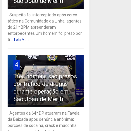
São João de Meriti
Suspeito foi interceptado após cerco
tático na Comunidade da Linha; agentes
do 21º BPM apreenderam
entorpecentes Um homem foi preso por
tr...
Leia Mais
4
Três homens são presos
por tráfico de drogas
durante operação em
São João de Meriti
Agentes da 64ª DP atuaram na Favela
da Baixada após denúncia anônima;
porções de cocaína, crack e maconha