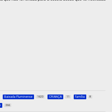
Baixada Fluminense
CRIANÇA
família
1620
11
8
e
366