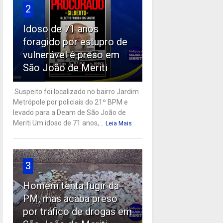
2
Idoso de 71 anos
foragido por estupro de
vulnerável é preso em
São João de Meriti
Suspeito foi localizado no bairro Jardim
Metrópole por policiais do 21º BPM e
levado para a Deam de São João de
Meriti Um idoso de 71 anos,...
Leia Mais
3
Homem tenta fugir da
PM, mas acaba preso
por tráfico de drogas em