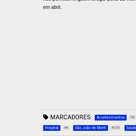
em abril.
MARCADORES:
Acontecimentos
70
Hospital
São João de Meriti
Saúd
44
4170