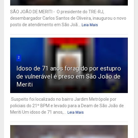
SÃO JOÃO DE MERITI - O presidente do TRE-RJ,
desembargador Carlos Santos de Oliveira, inaugurou o novo
posto de atendimento em São Joã...
Leia Mais
2
Idoso de 71 anos foragido por estupro
de vulnerável é preso em São João de
Meriti
Suspeito foi localizado no bairro Jardim Metrópole por
policiais do 21º BPM e levado para a Deam de São João de
Meriti Um idoso de 71 anos,...
Leia Mais