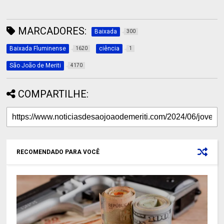
MARCADORES:
Baixada
300
Baixada Fluminense
ciência
1620
1
São João de Meriti
4170
COMPARTILHE:
RECOMENDADO PARA VOCÊ