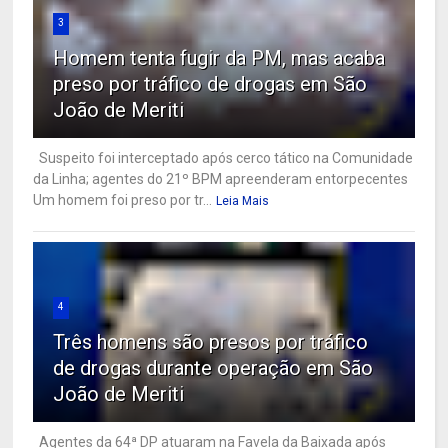
3
Homem tenta fugir da PM, mas acaba
preso por tráfico de drogas em São
João de Meriti
Suspeito foi interceptado após cerco tático na Comunidade
da Linha; agentes do 21º BPM apreenderam entorpecentes
Um homem foi preso por tr...
Leia Mais
4
Três homens são presos por tráfico
de drogas durante operação em São
João de Meriti
Agentes da 64ª DP atuaram na Favela da Baixada após