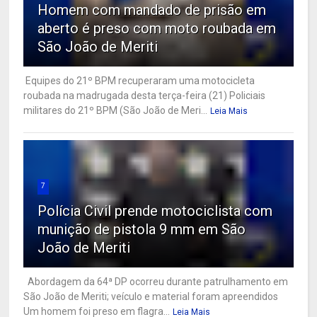
Homem com mandado de prisão em
aberto é preso com moto roubada em
São João de Meriti
Equipes do 21º BPM recuperaram uma motocicleta
roubada na madrugada desta terça-feira (21) Policiais
militares do 21º BPM (São João de Meri...
Leia Mais
7
Polícia Civil prende motociclista com
munição de pistola 9 mm em São
João de Meriti
Abordagem da 64ª DP ocorreu durante patrulhamento em
São João de Meriti; veículo e material foram apreendidos
Um homem foi preso em flagra...
Leia Mais