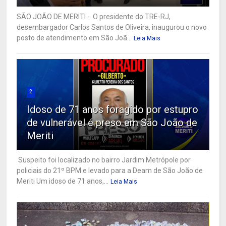
SÃO JOÃO DE MERITI - O presidente do TRE-RJ,
desembargador Carlos Santos de Oliveira, inaugurou o novo
posto de atendimento em São Joã...
Leia Mais
2
Idoso de 71 anos foragido por estupro
de vulnerável é preso em São João de
Meriti
Suspeito foi localizado no bairro Jardim Metrópole por
policiais do 21º BPM e levado para a Deam de São João de
Meriti Um idoso de 71 anos,...
Leia Mais