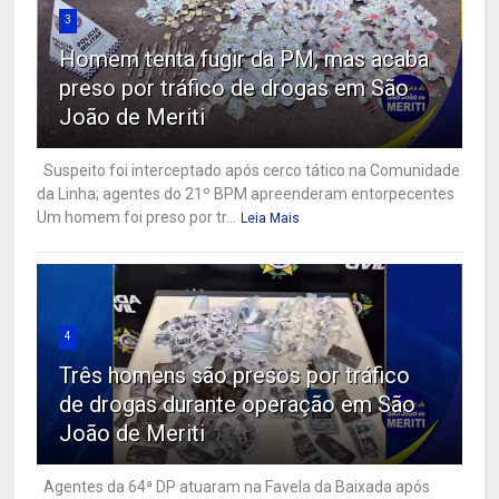
3
Homem tenta fugir da PM, mas acaba
preso por tráfico de drogas em São
João de Meriti
Suspeito foi interceptado após cerco tático na Comunidade
da Linha; agentes do 21º BPM apreenderam entorpecentes
Um homem foi preso por tr...
Leia Mais
4
Três homens são presos por tráfico
de drogas durante operação em São
João de Meriti
Agentes da 64ª DP atuaram na Favela da Baixada após