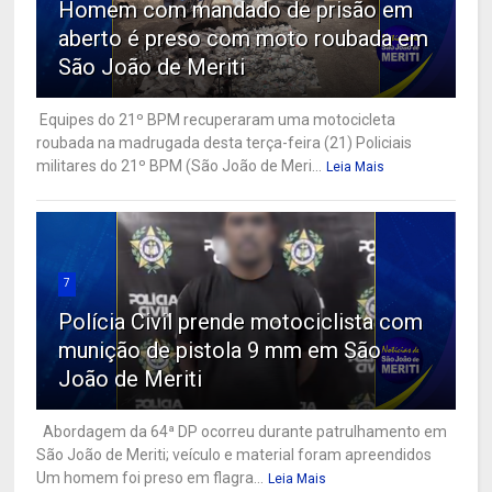
Homem com mandado de prisão em
aberto é preso com moto roubada em
São João de Meriti
Equipes do 21º BPM recuperaram uma motocicleta
roubada na madrugada desta terça-feira (21) Policiais
militares do 21º BPM (São João de Meri...
Leia Mais
7
Polícia Civil prende motociclista com
munição de pistola 9 mm em São
João de Meriti
Abordagem da 64ª DP ocorreu durante patrulhamento em
São João de Meriti; veículo e material foram apreendidos
Um homem foi preso em flagra...
Leia Mais