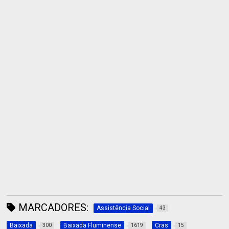
MARCADORES:
Assistência Social
43
Baixada
Baixada Fluminense
Cras
300
1619
15