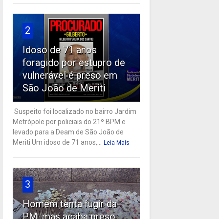
2
Idoso de 71 anos
foragido por estupro de
vulnerável é preso em
São João de Meriti
Suspeito foi localizado no bairro Jardim
Metrópole por policiais do 21º BPM e
levado para a Deam de São João de
Meriti Um idoso de 71 anos,...
Leia Mais
3
Homem tenta fugir da
PM, mas acaba preso