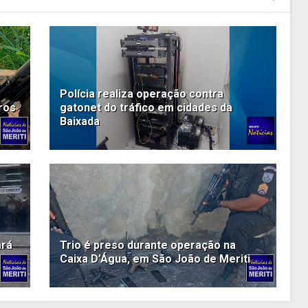
Polícia realiza operação contra
iros
gatonet do tráfico em cidades da
Baixada
ará
Trio é preso durante operação na
Caixa D’Água, em São João de Meriti