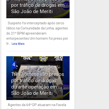
por tráfico de drogas em
São João de Meriti
Suspeito foi interceptado após cerco
tático na Comunidade da Linha; agentes
do 21º BPM apreenderam
entorpecentes Um homem foi preso por
tr...
Leia Mais
4
Três homens são presos
por tráfico de drogas
durante operação em
São João de Meriti
Agentes da 64ª DP atuaram na Favela