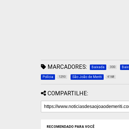
MARCADORES:
Baixada
Bai
300
Polícia
São João de Meriti
1293
4168
COMPARTILHE:
RECOMENDADO PARA VOCÊ