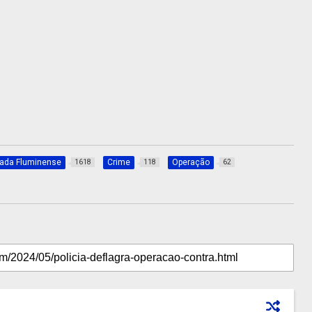
xada Fluminense
Crime
Operação
1618
118
62