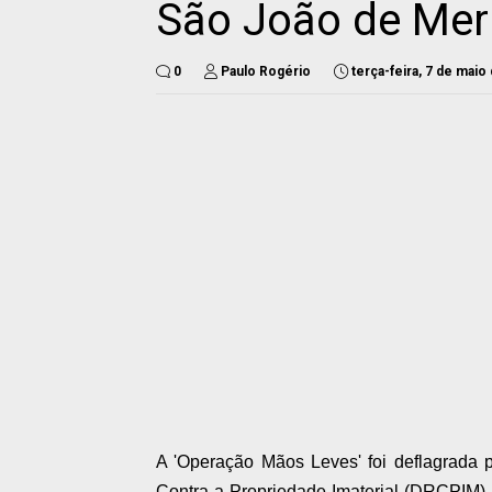
São João de Meri
0
Paulo Rogério
terça-feira, 7 de maio
A 'Operação Mãos Leves' foi deflagrada 
Contra a Propriedade Imaterial (DRCPIM) ne