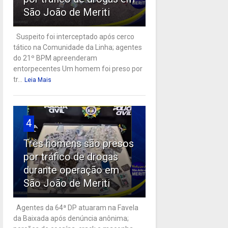
São João de Meriti
Suspeito foi interceptado após cerco
tático na Comunidade da Linha; agentes
do 21º BPM apreenderam
entorpecentes Um homem foi preso por
tr...
Leia Mais
4
Três homens são presos
por tráfico de drogas
durante operação em
São João de Meriti
Agentes da 64ª DP atuaram na Favela
da Baixada após denúncia anônima;