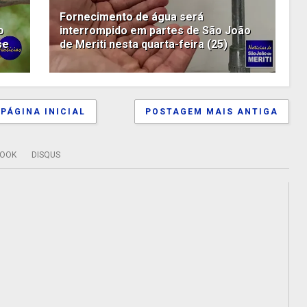
Fornecimento de água será
o
interrompido em partes de São João
se
de Meriti nesta quarta-feira (25)
PÁGINA INICIAL
POSTAGEM MAIS ANTIGA
BOOK
DISQUS