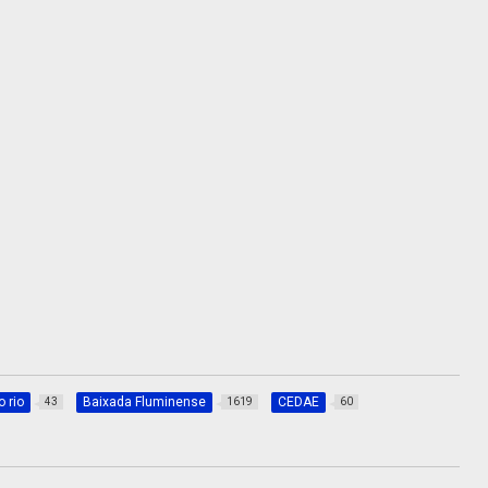
 rio
Baixada Fluminense
CEDAE
43
1619
60