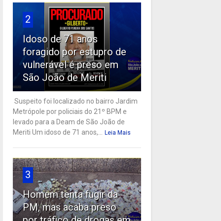
2
Idoso de 71 anos
foragido por estupro de
vulnerável é preso em
São João de Meriti
Suspeito foi localizado no bairro Jardim
Metrópole por policiais do 21º BPM e
levado para a Deam de São João de
Meriti Um idoso de 71 anos,...
Leia Mais
3
Homem tenta fugir da
PM, mas acaba preso
por tráfico de drogas em