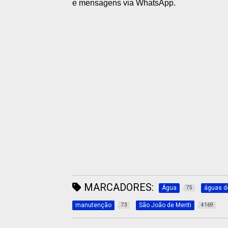
e mensagens via WhatsApp.
MARCADORES:
Água
águas do
75
manutenção
São João de Meriti
73
4169