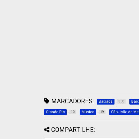
MARCADORES:
Baixada
Bai
300
Grande Rio
Música
São João de Mer
10
19
COMPARTILHE: