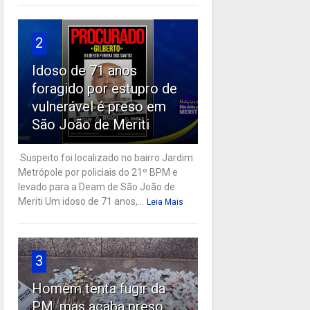
2
Idoso de 71 anos
foragido por estupro de
vulnerável é preso em
São João de Meriti
Suspeito foi localizado no bairro Jardim
Metrópole por policiais do 21º BPM e
levado para a Deam de São João de
Meriti Um idoso de 71 anos,...
Leia Mais
3
Homem tenta fugir da
PM, mas acaba preso