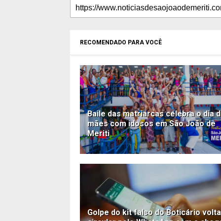
RECOMENDADO PARA VOCÊ
Baile das matriarcas celebra o dia 
mães com idosos em São João de
Meriti
Golpe do kit falso do Boticário volta