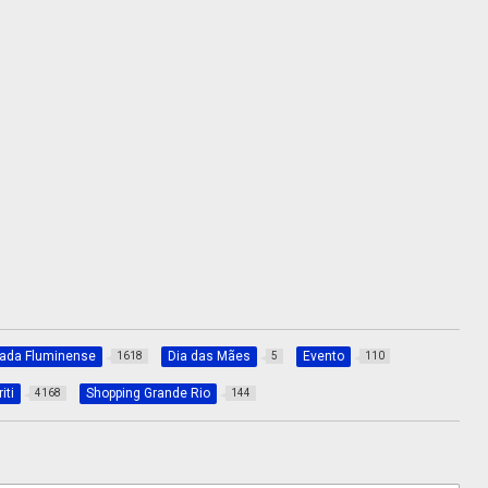
xada Fluminense
Dia das Mães
Evento
1618
5
110
iti
Shopping Grande Rio
4168
144