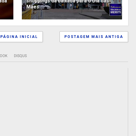
ada
shoppings da baixada para o Dia das
Mães
PÁGINA INICIAL
POSTAGEM MAIS ANTIGA
BOOK
DISQUS