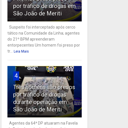
por tráfico de drogas em
São João de Meriti
Suspeito foi interceptado após cerco
tático na Comunidade da Linha; agentes
do 21º BPM apreenderam
entorpecentes Um homem foi preso por
tr...
Leia Mais
4
Três homens são presos
por tráfico de drogas
durante operação em
São João de Meriti
Agentes da 64ª DP atuaram na Favela