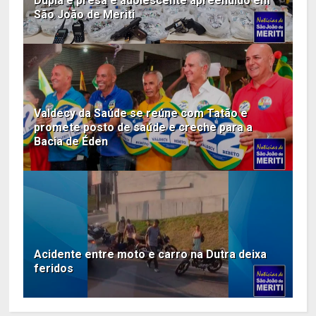
Dupla é presa e adolescente apreendido em
São João de Meriti
Valdecy da Saúde se reúne com Tatão e
promete posto de saúde e creche para a
Bacia de Éden
Acidente entre moto e carro na Dutra deixa
feridos