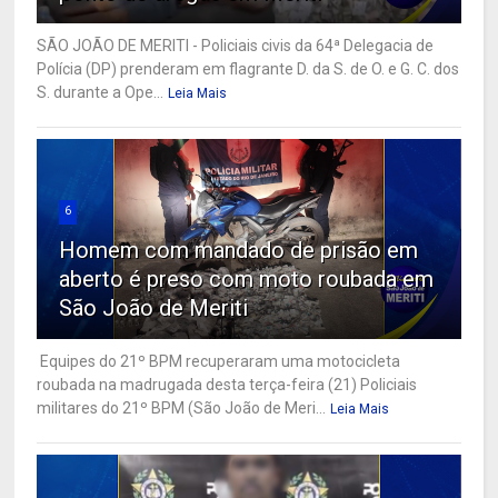
SÃO JOÃO DE MERITI - Policiais civis da 64ª Delegacia de
Polícia (DP) prenderam em flagrante D. da S. de O. e G. C. dos
S. durante a Ope...
Leia Mais
6
Homem com mandado de prisão em
aberto é preso com moto roubada em
São João de Meriti
Equipes do 21º BPM recuperaram uma motocicleta
roubada na madrugada desta terça-feira (21) Policiais
militares do 21º BPM (São João de Meri...
Leia Mais