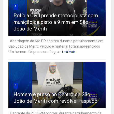
7
Polícia Civil prende motociclista com
munição de pistola 9 mm em São
João de Meriti
Abordagem da 64ª DP ocorreu durante patrulhamento em
São João de Meriti; veículo e material foram apreendidos
Um homem foi preso em flagra...
Leia Mais
8
Homem é preso no Centro de São
João de Meriti com revólver raspado
Flagrante do 21º BPM ocorreu durante patrulhamento de