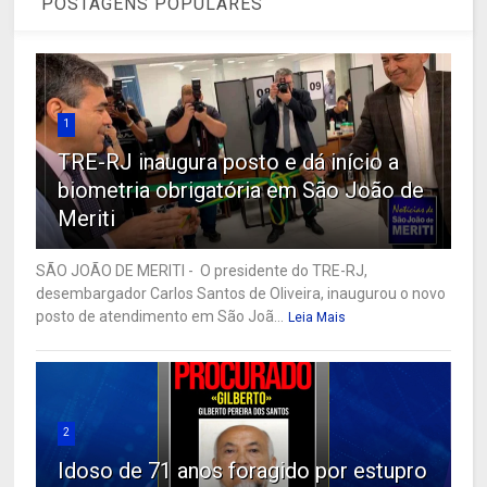
POSTAGENS POPULARES
1
TRE-RJ inaugura posto e dá início a
biometria obrigatória em São João de
Meriti
SÃO JOÃO DE MERITI - O presidente do TRE-RJ,
desembargador Carlos Santos de Oliveira, inaugurou o novo
posto de atendimento em São Joã...
Leia Mais
2
Idoso de 71 anos foragido por estupro