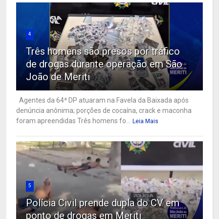
4
Três homens são presos por tráfico
de drogas durante operação em São
João de Meriti
Agentes da 64ª DP atuaram na Favela da Baixada após
denúncia anônima; porções de cocaína, crack e maconha
foram apreendidas Três homens fo...
Leia Mais
5
Polícia Civil prende dupla do CV em
ponto de drogas em Meriti