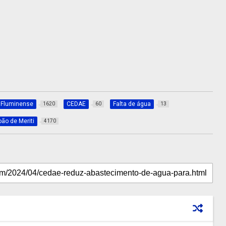
 Fluminense
CEDAE
Falta de água
1620
60
13
ão de Meriti
4170