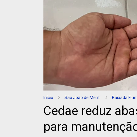
Início
São João de Meriti
Baixada Flu
Cedae reduz aba
para manutenção 