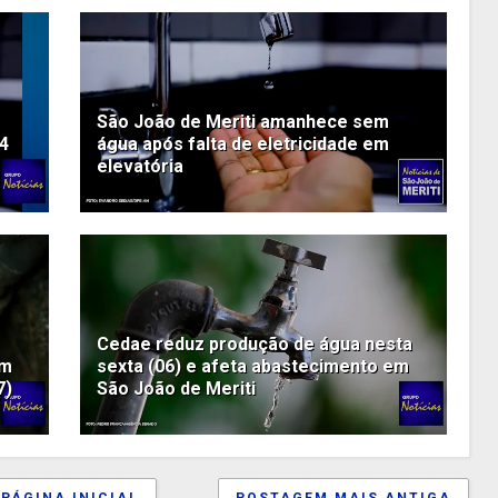
São João de Meriti amanhece sem
4
água após falta de eletricidade em
elevatória
Cedae reduz produção de água nesta
em
sexta (06) e afeta abastecimento em
7)
São João de Meriti