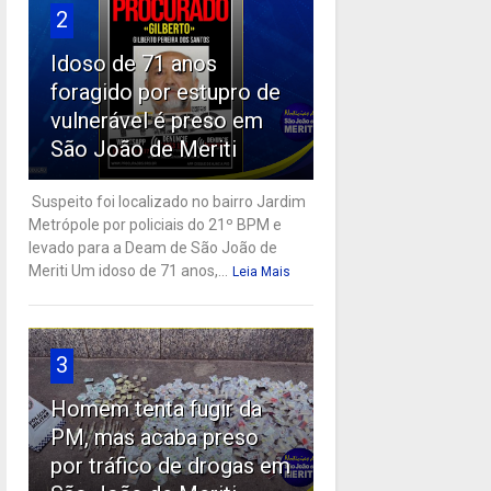
2
Idoso de 71 anos
foragido por estupro de
vulnerável é preso em
São João de Meriti
Suspeito foi localizado no bairro Jardim
Metrópole por policiais do 21º BPM e
levado para a Deam de São João de
Meriti Um idoso de 71 anos,...
Leia Mais
3
Homem tenta fugir da
PM, mas acaba preso
por tráfico de drogas em