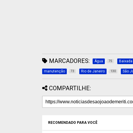
MARCADORES:
Água
Baixada
75
manutenção
Rio de Janeiro
São Jo
73
130
COMPARTILHE:
RECOMENDADO PARA VOCÊ