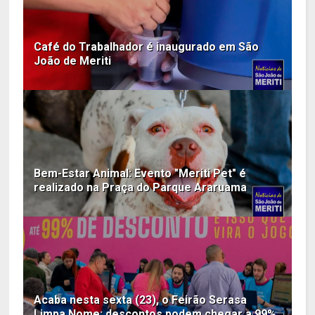
Café do Trabalhador é inaugurado em São
João de Meriti
Bem-Estar Animal: Evento "Meriti Pet" é
realizado na Praça do Parque Araruama
Acaba nesta sexta (23), o Feirão Serasa
Limpa Nome; descontos podem chegar a 99%