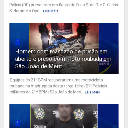
Polícia (DP) prenderam em flagrante D. da S. de O. e G. C. dos
S. durante a Ope...
Leia Mais
6
Homem com mandado de prisão em
aberto é preso com moto roubada em
São João de Meriti
Equipes do 21º BPM recuperaram uma motocicleta
roubada na madrugada desta terça-feira (21) Policiais
militares do 21º BPM (São João de Meri...
Leia Mais
7