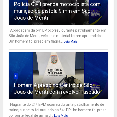
Polícia Civil prende motociclista com
munição de pistola 9 mm em São
João de Meriti
Abordagem da 64ª DP ocorreu durante patrulhamento em
São João de Meriti; veículo e material foram apreendidos
Um homem foi preso em flagra...
Leia Mais
8
Homem é preso no Centro de São
João de Meriti com revólver raspado
Flagrante do 21º BPM ocorreu durante patrulhamento de
rotina; suspeito foi autuado na 64ª DP Um homem foi preso
por porte ilegal de arma d...
Leia Mais