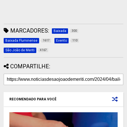
MARCADORES:
Baixada
300
Baixada Fluminense
Evento
1617
110
São João de Meriti
4167
COMPARTILHE:
RECOMENDADO PARA VOCÊ