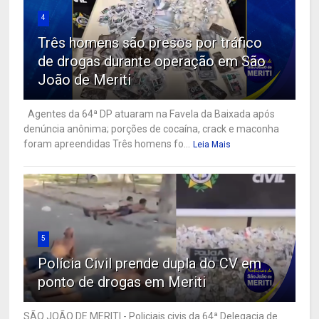
4
Três homens são presos por tráfico
de drogas durante operação em São
João de Meriti
Agentes da 64ª DP atuaram na Favela da Baixada após
denúncia anônima; porções de cocaína, crack e maconha
foram apreendidas Três homens fo...
Leia Mais
5
Polícia Civil prende dupla do CV em
ponto de drogas em Meriti
SÃO JOÃO DE MERITI - Policiais civis da 64ª Delegacia de