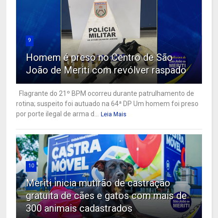
9
Homem é preso no Centro de São
João de Meriti com revólver raspado
Flagrante do 21º BPM ocorreu durante patrulhamento de
rotina; suspeito foi autuado na 64ª DP Um homem foi preso
por porte ilegal de arma d...
Leia Mais
10
Meriti inicia mutirão de castração
gratuita de cães e gatos com mais de
300 animais cadastrados