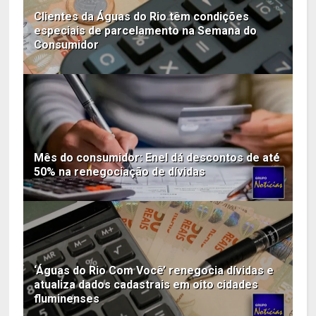
Clientes da Águas do Rio têm condições
especiais de parcelamento na Semana do
Consumidor
Mês do consumidor: Enel dá descontos de até
50% na renegociação de dívidas
‘Águas do Rio Com Você’ renegocia dívidas e
atualiza dados cadastrais em oito cidades
fluminenses