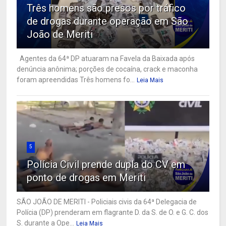
Três homens são presos por tráfico
de drogas durante operação em São
João de Meriti
Agentes da 64ª DP atuaram na Favela da Baixada após
denúncia anônima; porções de cocaína, crack e maconha
foram apreendidas Três homens fo...
Leia Mais
5
Polícia Civil prende dupla do CV em
ponto de drogas em Meriti
SÃO JOÃO DE MERITI - Policiais civis da 64ª Delegacia de
Polícia (DP) prenderam em flagrante D. da S. de O. e G. C. dos
S. durante a Ope...
Leia Mais