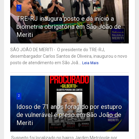
1
TRE-RJ inaugura posto e dá início a
biometria obrigatória em São João de
Meriti
SÃO JOÃO DE MERITI - O presidente do TRE-RJ,
desembargador Carlos Santos de Oliveira, inaugurou o novo
posto de atendimento em São Joã...
Leia Mais
2
Idoso de 71 anos foragido por estupro
de vulnerável é preso em São João de
Meriti
Suspeito foi localizado no bairro Jardim Metrópole por