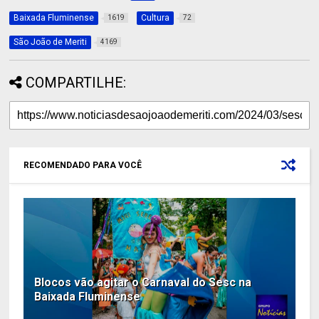
Baixada Fluminense
Cultura
1619
72
São João de Meriti
4169
COMPARTILHE:
RECOMENDADO PARA VOCÊ
Blocos vão agitar o Carnaval do Sesc na
Baixada Fluminense