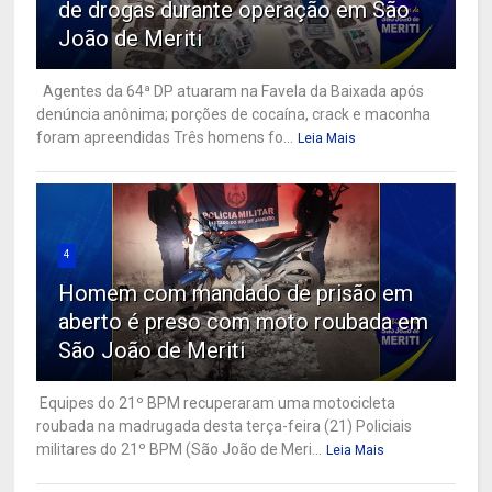
de drogas durante operação em São
João de Meriti
Agentes da 64ª DP atuaram na Favela da Baixada após
denúncia anônima; porções de cocaína, crack e maconha
foram apreendidas Três homens fo...
Leia Mais
4
Homem com mandado de prisão em
aberto é preso com moto roubada em
São João de Meriti
Equipes do 21º BPM recuperaram uma motocicleta
roubada na madrugada desta terça-feira (21) Policiais
militares do 21º BPM (São João de Meri...
Leia Mais