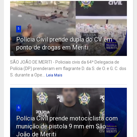
5
Polícia Civil prende dupla do CV em
ponto de drogas em Meriti
SÃO JOÃO DE MERITI - Policiais civis da 64ª Delegacia de
Polícia (DP) prenderam em flagrante D. da S. de O. e G. C. dos
S. durante a Ope...
Leia Mais
6
Polícia Civil prende motociclista com
munição de pistola 9 mm em São
João de Meriti