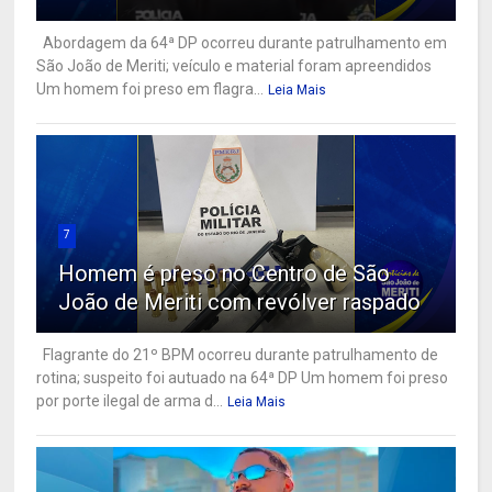
Abordagem da 64ª DP ocorreu durante patrulhamento em
São João de Meriti; veículo e material foram apreendidos
Um homem foi preso em flagra...
Leia Mais
7
Homem é preso no Centro de São
João de Meriti com revólver raspado
Flagrante do 21º BPM ocorreu durante patrulhamento de
rotina; suspeito foi autuado na 64ª DP Um homem foi preso
por porte ilegal de arma d...
Leia Mais