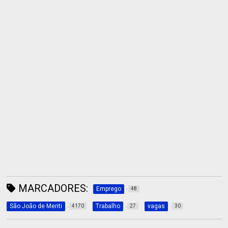
MARCADORES:
Emprego
48
São João de Meriti
Trabalho
vagas
4170
27
30