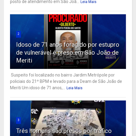
posto de atendimento em São Joã...
Leia Mais
2
Idoso de 71 anos foragido por estupro
de vulnerável é preso em São João de
Meriti
Suspeito foi localizado no bairro Jardim Metrópole por
policiais do 21º BPM e levado para a Deam de São João de
Meriti Um idoso de 71 anos,...
Leia Mais
3
Três homens são presos por tráfico