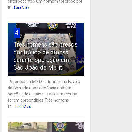
entorpecentes Um homem foi preso por
tr...
Leia Mais
4
Três homens são presos
por tráfico de drogas
durante operação em
São João de Meriti
Agentes da 64ª DP atuaram na Favela
da Baixada após denúncia anônima;
porções de cocaína, crack e maconha
foram apreendidas Três homens
fo...
Leia Mais