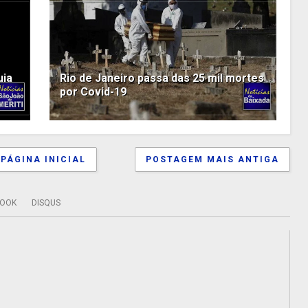
uia
Rio de Janeiro passa das 25 mil mortes
por Covid-19
PÁGINA INICIAL
POSTAGEM MAIS ANTIGA
BOOK
DISQUS