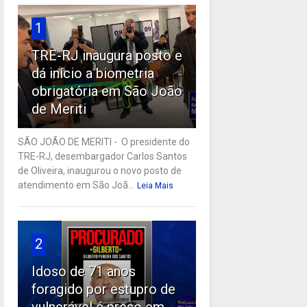
1
TRE-RJ inaugura posto e
dá início a biometria
obrigatória em São João
de Meriti
SÃO JOÃO DE MERITI - O presidente do
TRE-RJ, desembargador Carlos Santos
de Oliveira, inaugurou o novo posto de
atendimento em São Joã...
Leia Mais
2
Idoso de 71 anos
foragido por estupro de