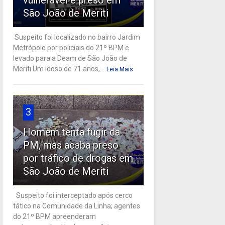
vulnerável é preso em
São João de Meriti
Suspeito foi localizado no bairro Jardim
Metrópole por policiais do 21º BPM e
levado para a Deam de São João de
Meriti Um idoso de 71 anos,...
Leia Mais
3
Homem tenta fugir da
PM, mas acaba preso
por tráfico de drogas em
São João de Meriti
Suspeito foi interceptado após cerco
tático na Comunidade da Linha; agentes
do 21º BPM apreenderam