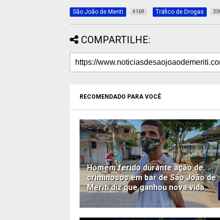
São João de Meriti
Tráfico de Drogas
4169
30
COMPARTILHE:
RECOMENDADO PARA VOCÊ
Homem ferido durante ação de
criminosos em bar de São João de
Meriti diz que ganhou nova vida