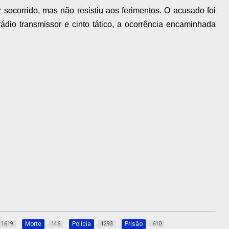
 socorrido, mas não resistiu aos ferimentos. O acusado foi
ádio transmissor e cinto tático, a ocorrência encaminhada
Morte
Polícia
Prisão
1619
146
1293
610