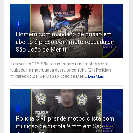
6
Homem com mandado de prisão em
aberto é preso com moto roubada em
São João de Meriti
Equipes do 21º BPM recuperaram uma motocicleta
roubada na madrugada desta terça-feira (21) Policiais
militares do 21º BPM (São João de Meri...
Leia Mais
7
Polícia Civil prende motociclista com
munição de pistola 9 mm em São