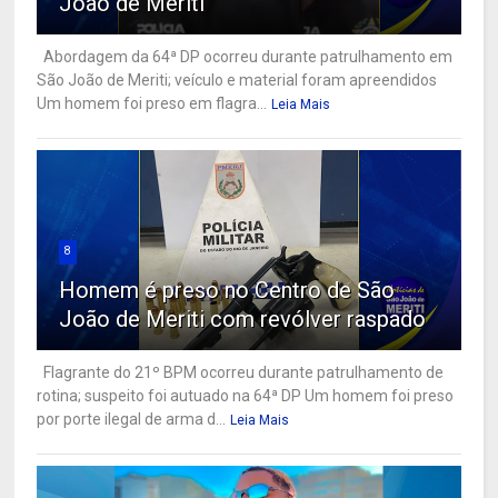
João de Meriti
Abordagem da 64ª DP ocorreu durante patrulhamento em
São João de Meriti; veículo e material foram apreendidos
Um homem foi preso em flagra...
Leia Mais
8
Homem é preso no Centro de São
João de Meriti com revólver raspado
Flagrante do 21º BPM ocorreu durante patrulhamento de
rotina; suspeito foi autuado na 64ª DP Um homem foi preso
por porte ilegal de arma d...
Leia Mais