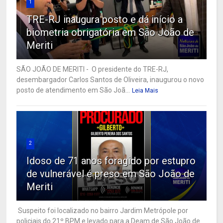
1
TRE-RJ inaugura posto e dá início a
biometria obrigatória em São João de
Meriti
SÃO JOÃO DE MERITI - O presidente do TRE-RJ,
desembargador Carlos Santos de Oliveira, inaugurou o novo
posto de atendimento em São Joã...
Leia Mais
2
Idoso de 71 anos foragido por estupro
de vulnerável é preso em São João de
Meriti
Suspeito foi localizado no bairro Jardim Metrópole por
policiais do 21º BPM e levado para a Deam de São João de