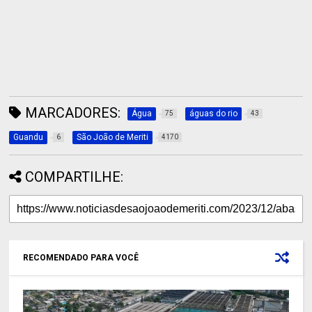
MARCADORES:
Água
águas do rio
75
43
Guandu
São João de Meriti
6
4170
COMPARTILHE:
RECOMENDADO PARA VOCÊ