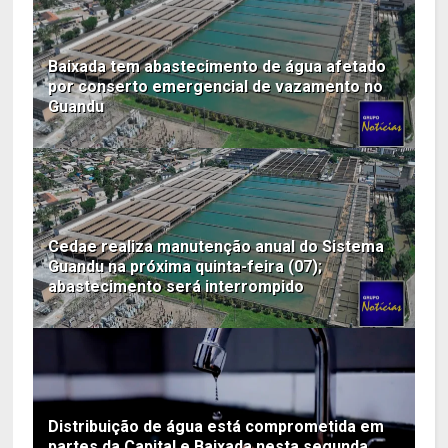
Baixada tem abastecimento de água afetado
por conserto emergencial de vazamento no
Guandu
Cedae realiza manutenção anual do Sistema
Guandu na próxima quinta-feira (07);
abastecimento será interrompido
Distribuição de água está comprometida em
partes da Capital e Baixada nesta segunda