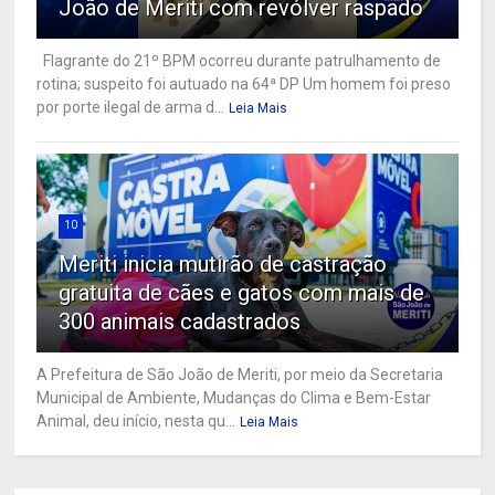
João de Meriti com revólver raspado
Flagrante do 21º BPM ocorreu durante patrulhamento de
rotina; suspeito foi autuado na 64ª DP Um homem foi preso
por porte ilegal de arma d...
Leia Mais
10
Meriti inicia mutirão de castração
gratuita de cães e gatos com mais de
300 animais cadastrados
A Prefeitura de São João de Meriti, por meio da Secretaria
Municipal de Ambiente, Mudanças do Clima e Bem-Estar
Animal, deu início, nesta qu...
Leia Mais