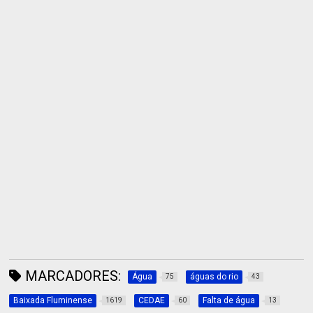
MARCADORES:
Água
águas do rio
75
43
Baixada Fluminense
CEDAE
Falta de água
1619
60
13