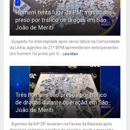
3
Homem tenta fugir da PM, mas acaba
preso por tráfico de drogas em São
João de Meriti
Suspeito foi interceptado após cerco tático na Comunidade
da Linha; agentes do 21º BPM apreenderam entorpecentes
Um homem foi preso por tr...
Leia Mais
4
Três homens são presos por tráfico
de drogas durante operação em São
João de Meriti
Agentes da 64ª DP atuaram na Favela da Baixada após
denúncia anônima; porções de cocaína, crack e maconha