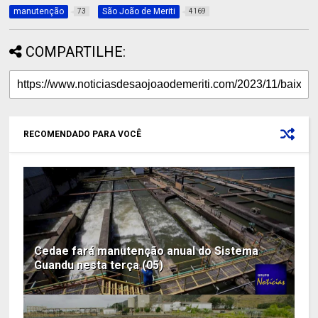
manutenção
São João de Meriti
73
4169
COMPARTILHE:
RECOMENDADO PARA VOCÊ
Cedae fará manutenção anual do Sistema
Guandu nesta terça (05)