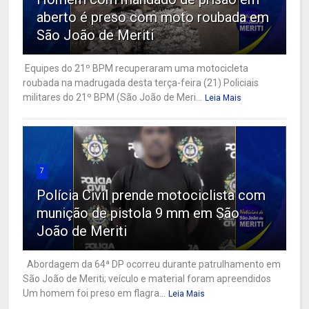
aberto é preso com moto roubada em
São João de Meriti
Equipes do 21º BPM recuperaram uma motocicleta
roubada na madrugada desta terça-feira (21) Policiais
militares do 21º BPM (São João de Meri...
Leia Mais
7
Polícia Civil prende motociclista com
munição de pistola 9 mm em São
João de Meriti
Abordagem da 64ª DP ocorreu durante patrulhamento em
São João de Meriti; veículo e material foram apreendidos
Um homem foi preso em flagra...
Leia Mais