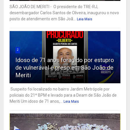
SÃO JOÃO DE MERITI - O presidente do TRE-RJ,
desembargador Carlos Santos de Oliveira, inaugurou o novo
posto de atendimento em São Joã...
Leia Mais
2
Idoso de 71 anos foragido por estupro
de vulnerável é preso em São João de
Meriti
Suspeito foi localizado no bairro Jardim Metrópole por
policiais do 21º BPM e levado para a Deam de São João de
Meriti Um idoso de 71 anos,...
Leia Mais