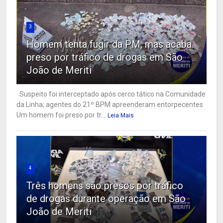
3
Homem tenta fugir da PM, mas acaba
preso por tráfico de drogas em São
João de Meriti
Suspeito foi interceptado após cerco tático na Comunidade
da Linha; agentes do 21º BPM apreenderam entorpecentes
Um homem foi preso por tr...
Leia Mais
4
Três homens são presos por tráfico
de drogas durante operação em São
João de Meriti