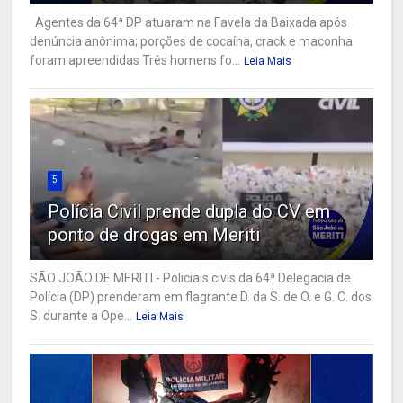
Agentes da 64ª DP atuaram na Favela da Baixada após
denúncia anônima; porções de cocaína, crack e maconha
foram apreendidas Três homens fo...
Leia Mais
5
Polícia Civil prende dupla do CV em
ponto de drogas em Meriti
SÃO JOÃO DE MERITI - Policiais civis da 64ª Delegacia de
Polícia (DP) prenderam em flagrante D. da S. de O. e G. C. dos
S. durante a Ope...
Leia Mais