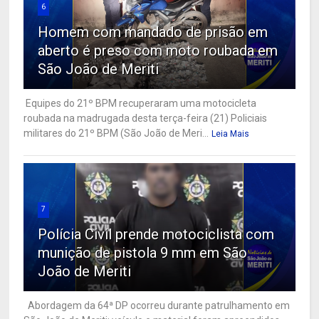
6
Homem com mandado de prisão em
aberto é preso com moto roubada em
São João de Meriti
Equipes do 21º BPM recuperaram uma motocicleta
roubada na madrugada desta terça-feira (21) Policiais
militares do 21º BPM (São João de Meri...
Leia Mais
7
Polícia Civil prende motociclista com
munição de pistola 9 mm em São
João de Meriti
Abordagem da 64ª DP ocorreu durante patrulhamento em