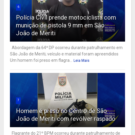
6
Polícia Civil prende motociclista com
munição de pistola 9 mm em São
João de Meriti
Abordagem da 64ª DP ocorreu durante patrulhamento em
São João de Meriti; veículo e material foram apreendidos
Um homem foi preso em flagra...
Leia Mais
7
Homem é preso no Centro de São
João de Meriti com revólver raspado
Flagrante do 21º BPM ocorreu durante patrulhamento de