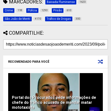
MARCADORES:
Baixada Fluminense
1620
Crime
Polícia
Prisão
118
1293
610
São João de Meriti
Tráfico de Drogas
4170
300
COMPARTILHE:
RECOMENDADO PARA VOCÊ
Portal dos Procurados pede informações de
chefe do tráfico acusado de mandar matar
mototaxista