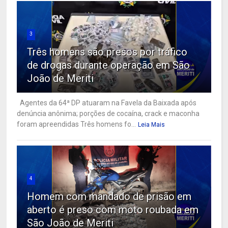
3
Três homens são presos por tráfico
de drogas durante operação em São
João de Meriti
Agentes da 64ª DP atuaram na Favela da Baixada após
denúncia anônima; porções de cocaína, crack e maconha
foram apreendidas Três homens fo...
Leia Mais
4
Homem com mandado de prisão em
aberto é preso com moto roubada em
São João de Meriti