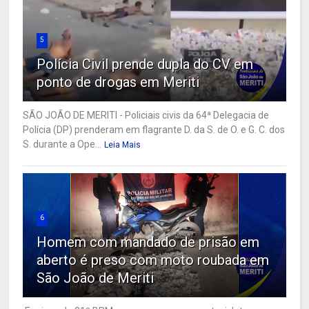
5
Polícia Civil prende dupla do CV em
ponto de drogas em Meriti
SÃO JOÃO DE MERITI - Policiais civis da 64ª Delegacia de
Polícia (DP) prenderam em flagrante D. da S. de O. e G. C. dos
S. durante a Ope...
Leia Mais
6
Homem com mandado de prisão em
aberto é preso com moto roubada em
São João de Meriti