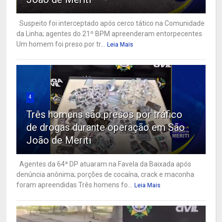
Suspeito foi interceptado após cerco tático na Comunidade
da Linha; agentes do 21º BPM apreenderam entorpecentes
Um homem foi preso por tr...
Leia Mais
4
Três homens são presos por tráfico
de drogas durante operação em São
João de Meriti
Agentes da 64ª DP atuaram na Favela da Baixada após
denúncia anônima; porções de cocaína, crack e maconha
foram apreendidas Três homens fo...
Leia Mais