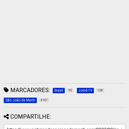
MARCADORES:
brasil
covid-19
93
128
São João de Meriti
4167
COMPARTILHE: