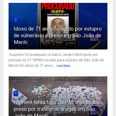
2
Idoso de 71 anos foragido por estupro
de vulnerável é preso em São João de
Meriti
Suspeito foi localizado no bairro Jardim Metrópole por
policiais do 21º BPM e levado para a Deam de São João de
Meriti Um idoso de 71 anos,...
Leia Mais
3
Homem tenta fugir da PM, mas acaba
preso por tráfico de drogas em São
João de Meriti