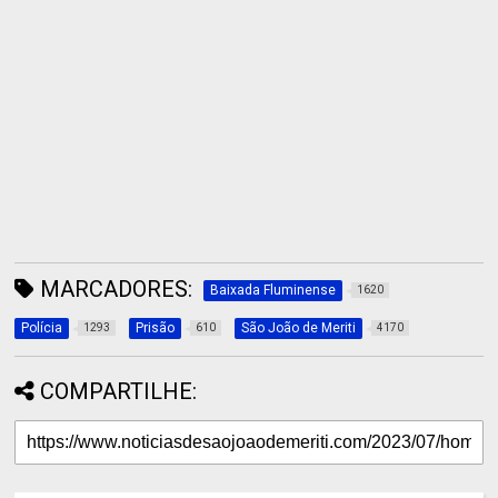
MARCADORES:
Baixada Fluminense
1620
Polícia
Prisão
São João de Meriti
1293
610
4170
COMPARTILHE: