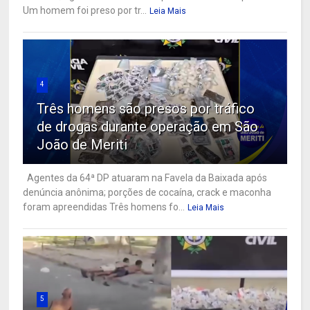
Um homem foi preso por tr...
Leia Mais
4
Três homens são presos por tráfico
de drogas durante operação em São
João de Meriti
Agentes da 64ª DP atuaram na Favela da Baixada após
denúncia anônima; porções de cocaína, crack e maconha
foram apreendidas Três homens fo...
Leia Mais
5