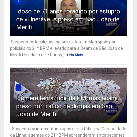
2
Idoso de 71 anos foragido por estupro
de vulnerável é preso em São João de
Meriti
Suspeito foi localizado no bairro Jardim Metrópole por
policiais do 21º BPM e levado para a Deam de São João de
Meriti Um idoso de 71 anos,...
Leia Mais
3
Homem tenta fugir da PM, mas acaba
preso por tráfico de drogas em São
João de Meriti
Suspeito foi interceptado após cerco tático na Comunidade
da Linha; agentes do 21º BPM apreenderam entorpecentes