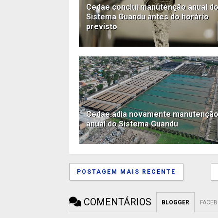
Cedae conclui manutenção anual d
Sistema Guandu antes do horário
previsto
Cedae adia novamente manutençã
anual do Sistema Guandu
POSTAGEM MAIS RECENTE
COMENTÁRIOS
BLOGGER
FACE