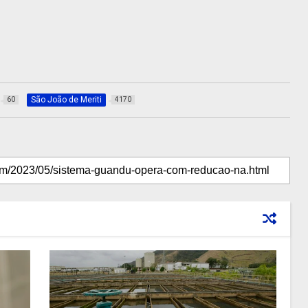
São João de Meriti
60
4170