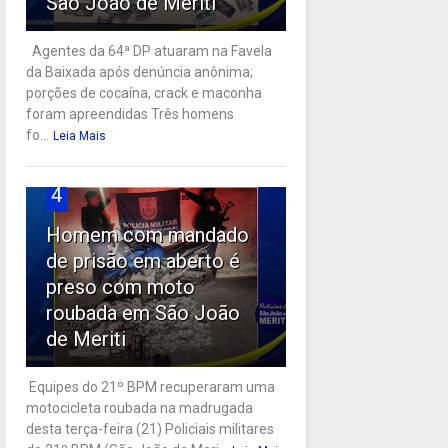
São João de Meriti
Agentes da 64ª DP atuaram na Favela
da Baixada após denúncia anônima;
porções de cocaína, crack e maconha
foram apreendidas Três homens
fo...
Leia Mais
4
Homem com mandado
de prisão em aberto é
preso com moto
roubada em São João
de Meriti
Equipes do 21º BPM recuperaram uma
motocicleta roubada na madrugada
desta terça-feira (21) Policiais militares