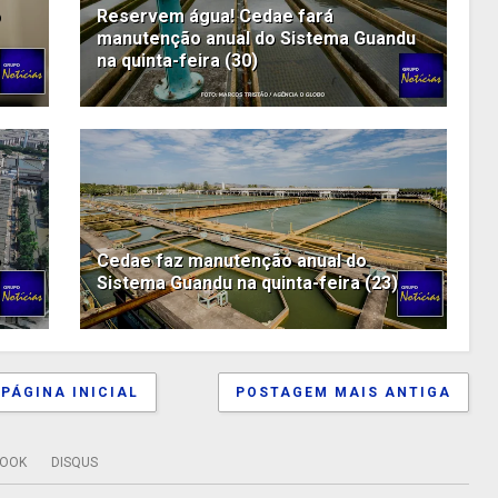
o
Reservem água! Cedae fará
manutenção anual do Sistema Guandu
na quinta-feira (30)
o
Cedae faz manutenção anual do
Sistema Guandu na quinta-feira (23)
PÁGINA INICIAL
POSTAGEM MAIS ANTIGA
BOOK
DISQUS