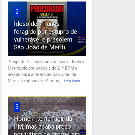
2
Idoso de 71 anos
foragido por estupro de
vulnerável é preso em
São João de Meriti
Suspeito foi localizado no bairro Jardim
Metrópole por policiais do 21º BPM e
levado para a Deam de São João de
Meriti Um idoso de 71 anos,...
Leia Mais
3
Homem tenta fugir da
PM, mas acaba preso
por tráfico de drogas em