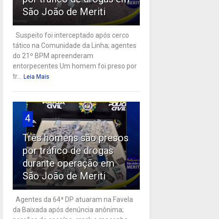
São João de Meriti
Suspeito foi interceptado após cerco
tático na Comunidade da Linha; agentes
do 21º BPM apreenderam
entorpecentes Um homem foi preso por
tr...
Leia Mais
4
Três homens são presos
por tráfico de drogas
durante operação em
São João de Meriti
Agentes da 64ª DP atuaram na Favela
da Baixada após denúncia anônima;