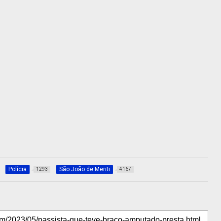
Polícia
São João de Meriti
1293
4167