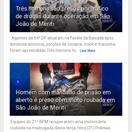
Três homens são presos por tráfico
de drogas durante operação em São
João de Meriti
Agentes da 64ª DP atuaram na Favela da Baixada após
denúncia anônima; porções de cocaína, crack e maconha
foram apreendidas Três homens fo...
Leia Mais
4
Homem com mandado de prisão em
aberto é preso com moto roubada em
São João de Meriti
Equipes do 21º BPM recuperaram uma motocicleta
roubada na madrugada desta terça-feira (21) Policiais