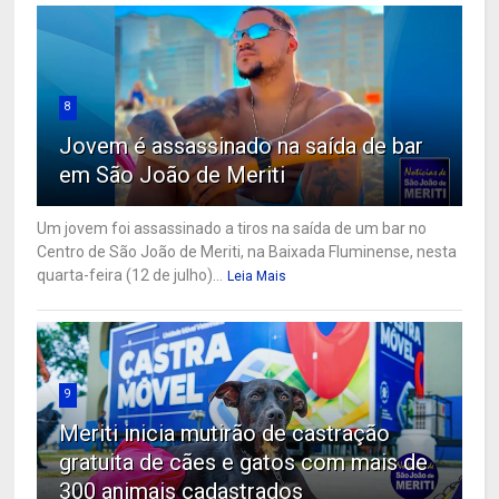
8
Jovem é assassinado na saída de bar
em São João de Meriti
Um jovem foi assassinado a tiros na saída de um bar no
Centro de São João de Meriti, na Baixada Fluminense, nesta
quarta-feira (12 de julho)...
Leia Mais
9
Meriti inicia mutirão de castração
gratuita de cães e gatos com mais de
300 animais cadastrados