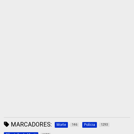
MARCADORES:
Morte
Polícia
146
1293