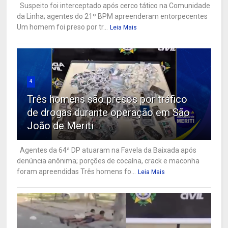
Suspeito foi interceptado após cerco tático na Comunidade
da Linha; agentes do 21º BPM apreenderam entorpecentes
Um homem foi preso por tr...
Leia Mais
4
Três homens são presos por tráfico
de drogas durante operação em São
João de Meriti
Agentes da 64ª DP atuaram na Favela da Baixada após
denúncia anônima; porções de cocaína, crack e maconha
foram apreendidas Três homens fo...
Leia Mais