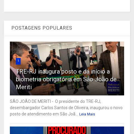
POSTAGENS POPULARES
1
TRE-RJ inaugura posto e dá início a
biometria obrigatória em São João de
Meriti
SÃO JOÃO DE MERITI - O presidente do TRE-RJ,
desembargador Carlos Santos de Oliveira, inaugurou o novo
posto de atendimento em São Joã...
Leia Mais