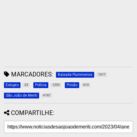
MARCADORES:
Baixada Fluminense
1617
Estupro
Polícia
Prisão
23
1293
610
São João de Meriti
4167
COMPARTILHE: