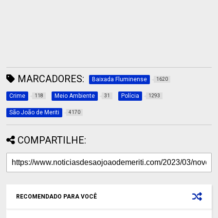
MARCADORES:
Baixada Fluminense
1620
Crime
Meio Ambiente
Polícia
118
31
1293
São João de Meriti
4170
COMPARTILHE:
RECOMENDADO PARA VOCÊ