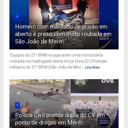
4
Homem com mandado de prisão em
aberto é preso com moto roubada em
São João de Meriti
Equipes do 21º BPM recuperaram uma motocicleta
roubada na madrugada desta terça-feira (21) Policiais
militares do 21º BPM (São João de Meri...
Leia Mais
5
Polícia Civil prende dupla do CV em
ponto de drogas em Meriti