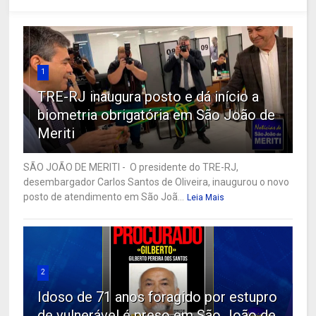
1
TRE-RJ inaugura posto e dá início a
biometria obrigatória em São João de
Meriti
SÃO JOÃO DE MERITI - O presidente do TRE-RJ,
desembargador Carlos Santos de Oliveira, inaugurou o novo
posto de atendimento em São Joã...
Leia Mais
2
Idoso de 71 anos foragido por estupro
de vulnerável é preso em São João de